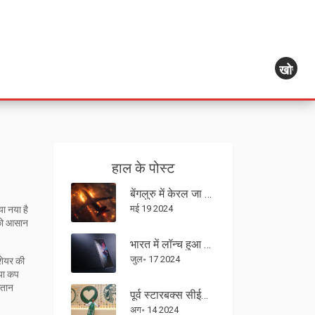
खोज
हाल के पोस्ट
बेंगलुरु में केरल जा रहे एयर इंडिया एक्सप्रेस विमान में लगी आग, सभी यात्री सुरक्षित
मई 19 2024
या नया है
 को आसान
भारत में लॉन्च हुआ OnePlus Nord 4: दमदार स्नैपड्रैगन 7+ Gen 3, सोनी कैमरा और आकर्षक कीमत
जुल॰ 17 2024
शेयर की
या कप
्तान
पूर्व स्टारबक्स सीईओ लक्ष्मण नरसिम्हन की वायरल पोस्ट में काम-जीवन सन्तुलन पर जोर; नए सीईओ ब्रायन निकोल की प्रतिक्रिया
अग॰ 14 2024