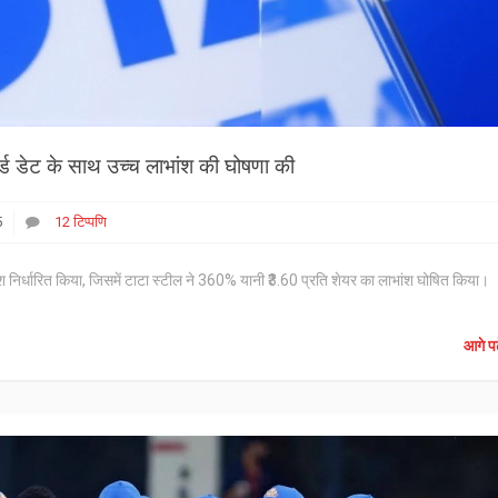
र्ड डेट के साथ उच्च लाभांश की घोषणा की
5
12 टिप्पणि
ांश निर्धारित किया, जिसमें टाटा स्टील ने 360% यानी ₹3.60 प्रति शेयर का लाभांश घोषित किया।
आगे पढ़