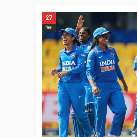
27
सित॰