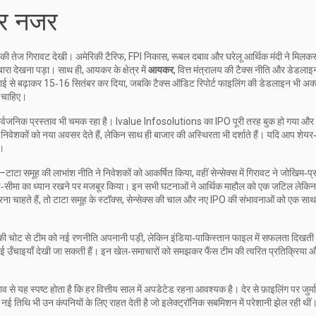
पर नजर
की तेज गिरावट देखी। अमेरिकी टैरिफ, FPI निकास, रूबल दबाव और घरेलू आर्थिक मंदी ने मिलक
रा देखना पड़ा। साथ ही, आयकर के क्षेत्र में
आयकर
,
वित्त मंत्रालय की टैक्स नीति और डेडलाइ
 से बढ़ाकर 15‑16 सितंबर कर दिया, जबकि टैक्स ऑडिट रिपोर्ट फाइलिंग की डेडलाइन भी अक्टू
ी चाहिए।
सार्वजनिक प्रस्ताव
भी चमक रहा है। Ivalue Infosolutions का IPO पूरी तरह बुक हो गया और ल
ेशकों को नया अवसर देते हैं, लेकिन साथ ही बाजार की अस्थिरता भी दर्शाते हैं। यदि आप शेयर‑ब
ै।
टाटा समूह की लाभांश नीति ने निवेशकों को आकर्षित किया, वहीं सेन्सेक्स में गिरावट ने जोखिम‑प
‑सीमा का ध्यान रखने पर मजबूर किया। इन सभी घटनाओं ने आर्थिक माहौल को एक जटिल लेकि
करना चाहते हैं, तो टाटा समूह के स्टॉक्स, सेन्सेक्स की चाल और नए IPO की संभावनाओं को एक सा
a की चोट से टीम को नई रणनीति अपनानी पड़ी, लेकिन इंडिया‑पाकिस्तान फाइल में सफलता दिखत
ट में नई उँचाइयाँ देखी जा सकती हैं। इन खेल‑समाचारों को समझकर फैंस टीम की त्वरित प्रतिक्रिया 
से यह स्पष्ट होता है कि हर वित्तीय साल में अपडेटेड रहना आवश्यक है। देर से फ़ाइलिंग पर जुर्मा
 तिथि भी उन कंपनियों के लिए राहत देती है जो इलेक्ट्रॉनिक सबमिशन में परेशानी झेल रही थीं