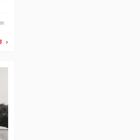
ीति
ें