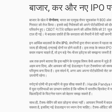
बाजार, कर और नए IPO 
बाजार के खेल में
सेन्सेक्स
,
भारत का प्रमुख शेयर सूचकांक
ने 800 अंक 
गिरावट को तेज किया। इससे कई निवेशकों को अपने पोर्टफ़ोलियो को दोबा
परिवर्तन हुए। CBDT ने ITR दाखिल करने की अंतिम तिथि को 31 जुलाई
टाल दी गई। ये बदलाव दर्शाते हैं कि करदाता को तैयारी में देरी नहीं करन
इन आर्थिक बदलावों के बीच
IPO
,
कंपनियों द्वारा शेयर बाजार में पहला 
जल्द ही बीएसई‑एनएसई दोनों पर होने वाली है। इस तरह के सफल IPO निव
कदम रखना चाहते हैं, तो इन बड़े गेम‑चेंजर इवेंट्स को समझना जरूरी ह
अब तक हमने बताया कि इस महीने के प्रमुख विषय कैसे आपस में जुड़े हैं—
अहम बना दिया, और आयकर की नई डेडलाइन ने हर टैक्सपेयर को समय
परिदृश्य बना दिया है। इस संदर्भ में, अगर आप अपना पोर्टफ़ोलियो सेट 
उपयोगी रहेगा।
स्पोर्ट्स प्रेमी भी इस महीने से कुछ सीख सकते हैं। Hardik Pandy
में युवा प्रतिभाओं का उत्थान दर्शाता है कि भविष्य में भारतीय क्रिके
खिलाड़ियों के फिटनेस प्लान को बेहतर समझ सकते हैं।
साथ ही, टैक्स‑सेविंग की बात छोड़ना संभव नहीं। आयकर नियमों में बदलाव 
सकता है, इसलिए नई डेडलाइन पर ध्यान देना चाहिए। टैक्स‑ऑडिट की नई