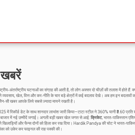
खबरें
्ट्रीय‑अंतर्राष्ट्रीय घटनाओं का संग्रह
की आती है, तो लोग अक्सर दो चीज़ों की तलाश में होते हैं: क्
यवसाय, खेल, वित्त और कर‑नीति के चार बड़े क्षेत्रों में कई बदलाव देखे। अब हम इन बदलावों
ि कौन‑सी खबर आपके लिये सबसे ज़्यादा मायने रखती है।
25 में रिकॉर्ड डेट के साथ शानदार लाभांश जारी किया—टाटा स्टील ने 360% यानी ₹3.60 प्रति 
बाजार में नई उम्मीदें जगाई। अगली बड़ी खबर खेल जगत से आई:
क्रिकेट
,
भारत‑पाकिस्तान एशि
ने खिलाड़ियों और फैन्स दोनों को हिला कर रख दिया। Hardik Pandya की चोट ने भारत‑पाकिस
लंका को उकेर कर फाइनल की राह पक्की की।