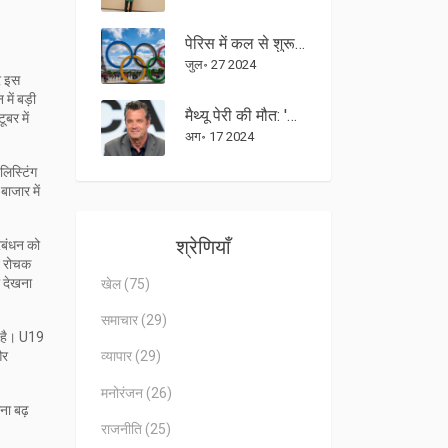
पेरिस में कल से शुरू होंगे 2024 ओलंपिक खेल, 33वें संस्करण में हिस्सा लेंगे 10,500 खिलाड़ी
जुल॰ 27 2024
र इस
न
में बड़ी
मैथ्यू पेरी की मौत: 'केटामिन क्वीन' जसवीन सांघा और उनकी विवादित भूमिका
बर में
अग॰ 17 2024
िस्टिंग
ाजार में
श्रेणियाँ
्रबंधन को
न रोचक
थ देखना
खेल
(75)
समाचार
(29)
ी है। U19
और
व्यापार
(29)
मनोरंजन
(26)
ना बढ़
राजनीति
(25)
।