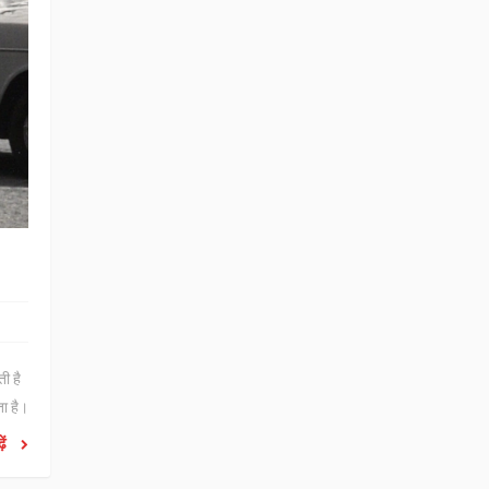
ी है
ा है।
ें