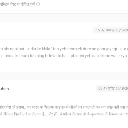
जस्टिन गैरेट या रोहित शर्मा 😏
15:02 अपराह्न 10/ 6/
h bhi nahi hai... india ke khilaf toh yeh team ek dum se ghar jayegi... aur
... india ki team toh alag hi level ki hai... phir bhi yeh sab likhne wale kya
09:47 पूर्वाह्न 10/ 8/
auhan
े बांग्लादेश को हराया... पर भारत के खिलाफ फाइनल में जीतने का रास्ता तो अब तक कोई नहीं बना पा
लोनियल क्रिकेट फेक नेटवर्क है... और हाँ... ये फील्ड सेटअप तो बिल्कुल भारत के खिलाफ बनाय