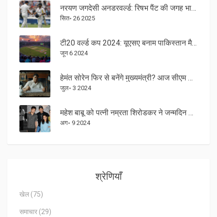
नरयण जगदेसी अनडरवर्ल्ड: रिषभ पैंट की जगह भारत ने चुनी नई विकेटकीपर बॅट्समैन
सित॰ 26 2025
टी20 वर्ल्ड कप 2024: यूएसए बनाम पाकिस्तान मैच का पूर्वावलोकन और विश्लेषण
जून 6 2024
हेमंत सोरेन फिर से बनेंगे मुख्यमंत्री? आज सीएम हाउस में होगा इंडिया गठबंधन का अहम बैठक
जुल॰ 3 2024
महेश बाबू को पत्नी नम्रता शिरोडकर ने जन्मदिन की बधाई; संपत्ति के विवरण सामने आए
अग॰ 9 2024
श्रेणियाँ
खेल
(75)
समाचार
(29)