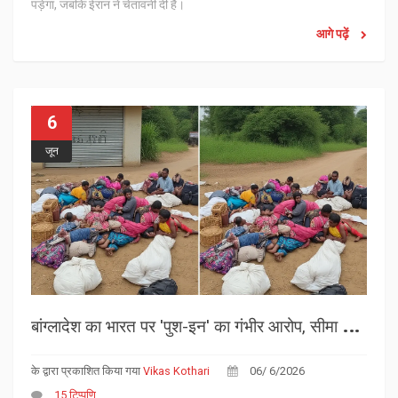
पड़ेगा, जबकि ईरान ने चेतावनी दी है।
आगे पढ़ें
6
जून
ब
ांग्लादेश का भारत पर 'पुश-इन' का गंभीर आरोप, सीमा पर तनाव
के द्वारा प्रकाशित किया गया
Vikas Kothari
06/ 6/2026
15 टिप्पणि