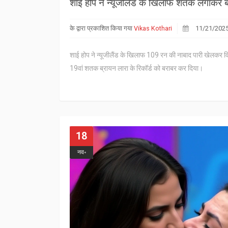
के द्वारा प्रकाशित किया गया
Vikas Kothari
11/21/202
शाई होप ने न्यूजीलैंड के खिलाफ 109 रन की नाबाद पारी खेलकर व
19वां शतक ब्रायन लारा के रिकॉर्ड को बराबर कर दिया।
18
नव॰