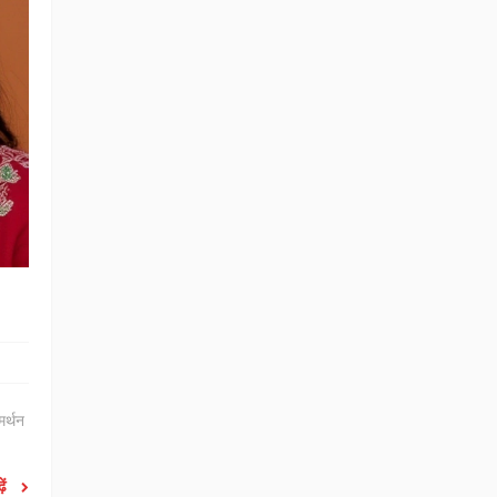
मर्थन
ें