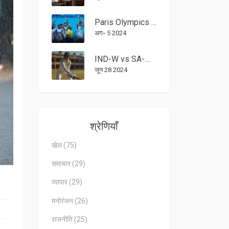
Paris Olympics 2024: भारत vs जर्मनी हॉकी सेमीफाइनल मुकाबला लाइव स्ट्रीमिंग तिथि और समय
अग॰ 5 2024
IND-W vs SA-W टेस्ट मैच: पहले दिन का लाइव स्कोर और अपडेट्स
जून 28 2024
श्रेणियाँ
खेल
(75)
समाचार
(29)
व्यापार
(29)
मनोरंजन
(26)
राजनीति
(25)