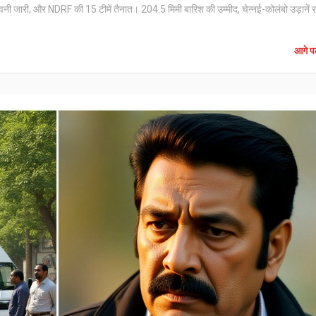
नी जारी, और NDRF की 15 टीमें तैनात। 204.5 मिमी बारिश की उम्मीद, चेन्नई-कोलंबो उड़ानें रद्
आगे पढ़