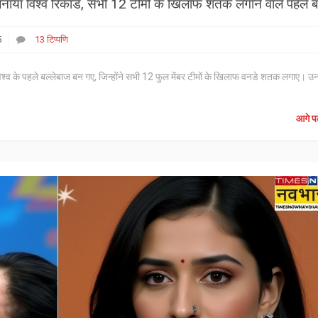
5
13 टिप्पणि
िश्व के पहले बल्लेबाज बन गए, जिन्होंने सभी 12 फुल मेंबर टीमों के खिलाफ वनडे शतक लगाए। उ
आगे पढ़