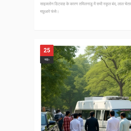
साइक्लोन डिटवाह के कारण तमिलनाडु में सभी स्कूल बंद, लाल चेताव
मछुआरे फंसे।
25
नव॰