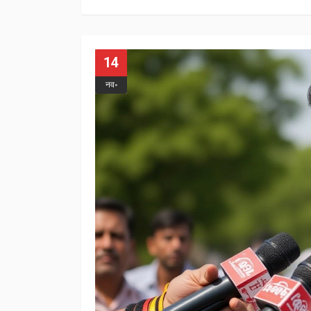
14
नव॰