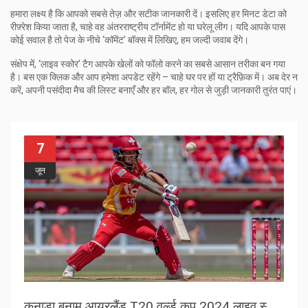
हमारा लक्ष्य है कि आपको सबसे तेज़ और सटीक जानकारी दें। इसलिए हर मिनट डेटा को
रीफ़्रेश किया जाता है, चाहे वह अंतरराष्ट्रीय टॉर्नामेंट हो या घरेलू लीग। यदि आपके पास
कोई सवाल है तो पेज के नीचे ‘कॉमेंट’ बॉक्स में लिखिए, हम जल्दी जवाब देंगे।
संक्षेप में, ‘लाइव स्कोर’ टैग आपके खेलों को फॉलो करने का सबसे आसान तरीका बन गया
है। बस एक क्लिक और आप हमेशा अपडेट रहेंगे – चाहे घर पर हों या ट्रैफ़िक में। अब देर न
करें, अपनी पसंदीदा मैच की लिस्ट बनाएँ और हर बॉल, हर गोल से जुड़ी जानकारी तुरंत पाएं।
7
जून
क
नाडा बनाम आयरलैंड T20 वर्ल्ड कप 2024 लाइव स्कोर: न्यूयॉर्क की पिच पर कड़े मुकाबले में दोनों टीमें देखेंगी पॉइंट्स की ओर