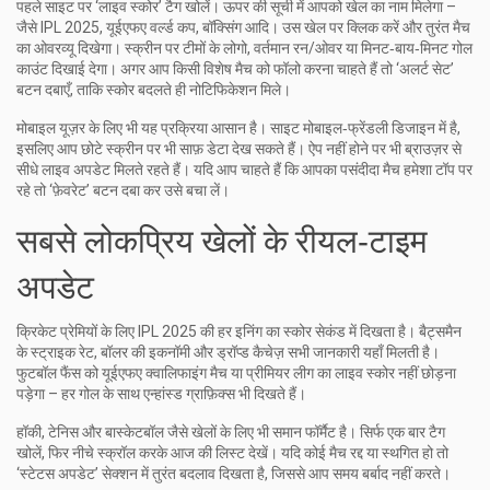
पहले साइट पर ‘लाइव स्कोर’ टैग खोलें। ऊपर की सूची में आपको खेल का नाम मिलेगा –
जैसे IPL 2025, यूईएफए वर्ल्ड कप, बॉक्सिंग आदि। उस खेल पर क्लिक करें और तुरंत मैच
का ओवरव्यू दिखेगा। स्क्रीन पर टीमों के लोगो, वर्तमान रन/ओवर या मिनट‑बाय‑मिनट गोल
काउंट दिखाई देगा। अगर आप किसी विशेष मैच को फॉलो करना चाहते हैं तो ‘अलर्ट सेट’
बटन दबाएँ, ताकि स्कोर बदलते ही नोटिफिकेशन मिले।
मोबाइल यूज़र के लिए भी यह प्रक्रिया आसान है। साइट मोबाइल‑फ्रेंडली डिजाइन में है,
इसलिए आप छोटे स्क्रीन पर भी साफ़ डेटा देख सकते हैं। ऐप नहीं होने पर भी ब्राउज़र से
सीधे लाइव अपडेट मिलते रहते हैं। यदि आप चाहते हैं कि आपका पसंदीदा मैच हमेशा टॉप पर
रहे तो ‘फ़ेवरेट’ बटन दबा कर उसे बचा लें।
सबसे लोकप्रिय खेलों के रीयल‑टाइम
अपडेट
क्रिकेट प्रेमियों के लिए IPL 2025 की हर इनिंग का स्कोर सेकंड में दिखता है। बैट्समैन
के स्ट्राइक रेट, बॉलर की इकनॉमी और ड्रॉप्ड कैचेज़ सभी जानकारी यहाँ मिलती है।
फुटबॉल फैंस को यूईएफए क्वालिफाइंग मैच या प्रीमियर लीग का लाइव स्कोर नहीं छोड़ना
पड़ेगा – हर गोल के साथ एन्हांस्ड ग्राफ़िक्स भी दिखते हैं।
हॉकी, टेनिस और बास्केटबॉल जैसे खेलों के लिए भी समान फॉर्मैट है। सिर्फ एक बार टैग
खोलें, फिर नीचे स्क्रॉल करके आज की लिस्ट देखें। यदि कोई मैच रद्द या स्थगित हो तो
‘स्टेटस अपडेट’ सेक्शन में तुरंत बदलाव दिखता है, जिससे आप समय बर्बाद नहीं करते।