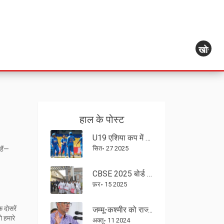
खोज
हाल के पोस्ट
U19 एशिया कप में भारत बनाम श्रीलंका अर्धफ़ाइनल: रोमांचक मुकाबले की झलक
सित॰ 27 2025
हैं—
CBSE 2025 बोर्ड परीक्षा: कक्षा 10 और कक्षा 12 के लिए एक चुनौतीपूर्ण आरंभ
फ़र॰ 15 2025
 दोसरें
जम्मू-कश्मीर को राज्य का दर्जा बहाल करने की मांग: उमर अब्दुल्ला का आह्वान
 हमारे
अक्तू॰ 11 2024