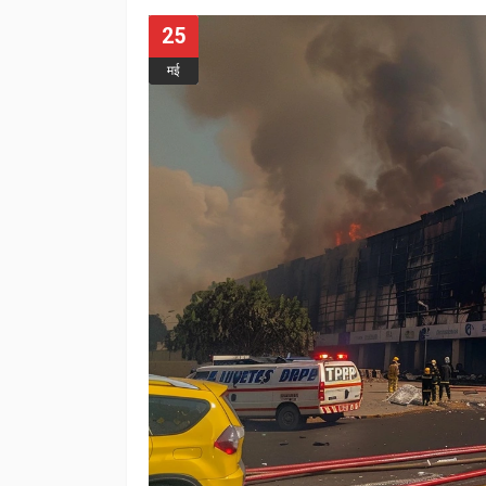
25
मई