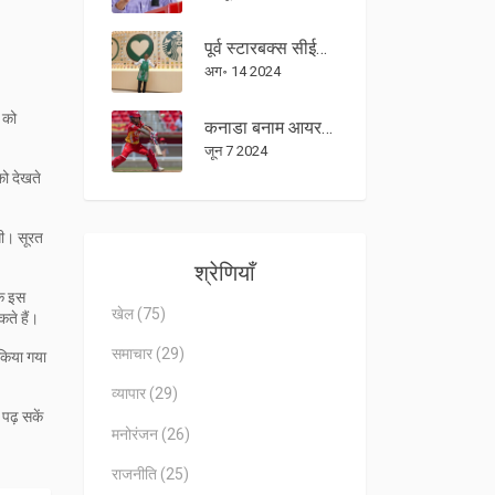
पूर्व स्टारबक्स सीईओ लक्ष्मण नरसिम्हन की वायरल पोस्ट में काम-जीवन सन्तुलन पर जोर; नए सीईओ ब्रायन निकोल की प्रतिक्रिया
अग॰ 14 2024
 को
कनाडा बनाम आयरलैंड T20 वर्ल्ड कप 2024 लाइव स्कोर: न्यूयॉर्क की पिच पर कड़े मुकाबले में दोनों टीमें देखेंगी पॉइंट्स की ओर
जून 7 2024
को देखते
गी। सूरत
श्रेणियाँ
कि इस
खेल
(75)
ते हैं।
समाचार
(29)
 किया गया
व्यापार
(29)
पढ़ सकें
मनोरंजन
(26)
राजनीति
(25)