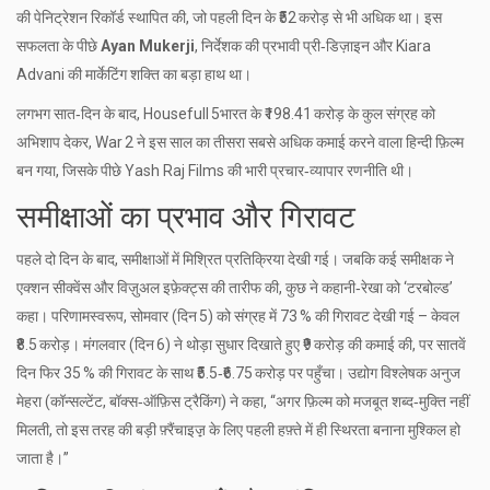
की पेनिट्रेशन रिकॉर्ड स्थापित की, जो पहली दिन के ₹52 करोड़ से भी अधिक था। इस
सफलता के पीछे
Ayan Mukerji
,
निर्देशक
की प्रभावी प्री‑डिज़ाइन और
Kiara
Advani
की मार्केटिंग शक्ति का बड़ा हाथ था।
लगभग सात‑दिन के बाद,
Housefull 5
भारत
के ₹198.41 करोड़ के कुल संग्रह को
अभिशाप देकर,
War 2
ने इस साल का तीसरा सबसे अधिक कमाई करने वाला हिन्दी फ़िल्म
बन गया, जिसके पीछे
Yash Raj Films
की भारी प्रचार‑व्यापार रणनीति थी।
समीक्षाओं का प्रभाव और गिरावट
पहले दो दिन के बाद, समीक्षाओं में मिश्रित प्रतिक्रिया देखी गई। जबकि कई समीक्षक ने
एक्शन सीक्वेंस और विज़ुअल इफ़ेक्ट्स की तारीफ की, कुछ ने कहानी‑रेखा को ‘टरबोल्ड’
कहा। परिणामस्वरूप, सोमवार (दिन 5) को संग्रह में 73 % की गिरावट देखी गई – केवल
₹8.5 करोड़। मंगलवार (दिन 6) ने थोड़ा सुधार दिखाते हुए ₹9 करोड़ की कमाई की, पर सातवें
दिन फिर 35 % की गिरावट के साथ ₹5.5‑₹6.75 करोड़ पर पहुँचा। उद्योग विश्लेषक अनुज
मेहरा (कॉन्सल्टेंट, बॉक्स‑ऑफ़िस ट्रैकिंग) ने कहा, “अगर फ़िल्म को मजबूत शब्द‑मुक्ति नहीं
मिलती, तो इस तरह की बड़ी फ़्रैंचाइज़़ के लिए पहली हफ़्ते में ही स्थिरता बनाना मुश्किल हो
जाता है।”