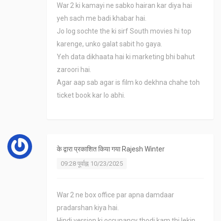
War 2 ki kamayi ne sabko hairan kar diya hai
yeh sach me badi khabar hai.
Jo log sochte the ki sirf South movies hi top
karenge, unko galat sabit ho gaya.
Yeh data dikhaata hai ki marketing bhi bahut
zaroori hai.
Agar aap sab agar is film ko dekhna chahe toh
ticket book kar lo abhi.
के द्वारा प्रकाशित किया गया
Rajesh Winter
09:28 पूर्वाह्न 10/23/2025
War 2 ne box office par apna damdaar
pradarshan kiya hai.
Hindi version ki occupancy thodi kam thi lekin