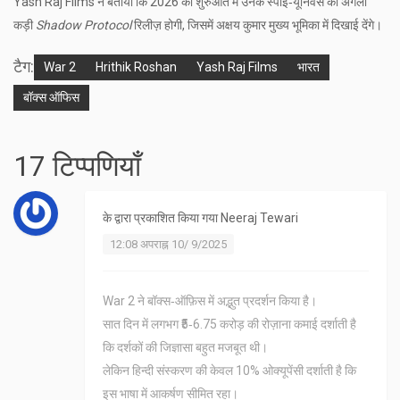
Yash Raj Films ने बताया कि 2026 की शुरुआत में उनके स्पाई‑यूनिवर्स की अगली
कड़ी
Shadow Protocol
रिलीज़ होगी, जिसमें अक्षय कुमार मुख्य भूमिका में दिखाई देंगे।
टैग:
War 2
Hrithik Roshan
Yash Raj Films
भारत
बॉक्स ऑफिस
17 टिप्पणियाँ
के द्वारा प्रकाशित किया गया
Neeraj Tewari
12:08 अपराह्न 10/ 9/2025
War 2 ने बॉक्स‑ऑफ़िस में अद्भुत प्रदर्शन किया है।
सात दिन में लगभग ₹5‑6.75 करोड़ की रोज़ाना कमाई दर्शाती है
कि दर्शकों की जिज्ञासा बहुत मजबूत थी।
लेकिन हिन्दी संस्करण की केवल 10% ओक्यूपेंसी दर्शाती है कि
इस भाषा में आकर्षण सीमित रहा।