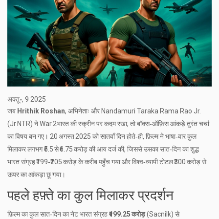
अक्तू॰, 9 2025
जब
Hrithik Roshan
,
अभिनेताः
और
Nandamuri Taraka Rama Rao Jr.
(
Jr NTR
) ने
War 2
भारत
की स्क्रीन पर कदम रखा, तो बॉक्स‑ऑफ़िस आंकड़े तुरंत चर्चा
का विषय बन गए। 20 अगस्त 2025 को सातवाँ दिन होते‑ही, फ़िल्म ने भाषा‑वार कुल
मिलाकर लगभग ₹5.5 से ₹6.75 करोड़ की आय दर्ज की, जिससे उसका सात‑दिन का शुद्ध
भारत संग्रह ₹199‑₹205 करोड़ के करीब पहुँच गया और विश्व‑व्यापी टोटल ₹300 करोड़ से
ऊपर का आंकड़ा छू गया।
पहले हफ़्ते का कुल मिलाकर प्रदर्शन
फ़िल्म का कुल सात‑दिन का नेट भारत संग्रह
₹199.25 करोड़
(Sacnilk) से