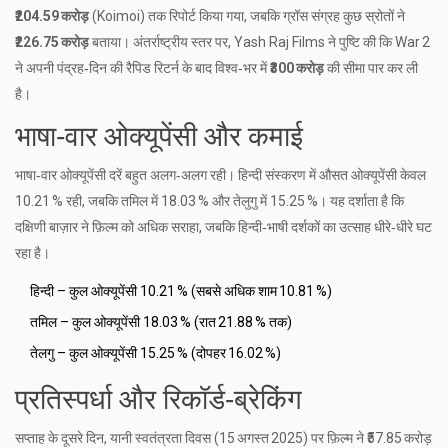
₹204.59 करोड़
(Koimoi) तक रिपोर्ट किया गया, जबकि ग्रॉस संग्रह कुछ स्रोतों ने
₹226.75 करोड़
बताया। अंतर्राष्ट्रीय स्तर पर,
Yash Raj Films
ने पुष्टि की कि
War 2
ने अपनी पंद्रह‑दिन की रैपिड रिटर्न के बाद विश्व‑भर में
₹300 करोड़
की सीमा पार कर ली
है।
भाषा‑वार ओक्यूपेंसी और कमाई
भाषा‑वार ओक्यूपेंसी दरें बहुत अलग‑अलग रही। हिन्दी संस्करण में औसत ओक्यूपेंसी केवल
10.21 % रही, जबकि तमिल में 18.03 % और तेलुगु में 15.25 %। यह दर्शाता है कि
दक्षिणी बाज़ार ने फ़िल्म को अधिक सराहा, जबकि हिन्दी‑भाषी दर्शकों का उत्साह धीरे‑धीरे घट
रहा है।
हिन्दी – कुल ओक्यूपेंसी 10.21 % (सबसे अधिक शाम 10.81 %)
तमिल – कुल ओक्यूपेंसी 18.03 % (रात 21.88 % तक)
तेलगु – कुल ओक्यूपेंसी 15.25 % (दोपहर 16.02 %)
प्रतिस्पर्धा और रिकॉर्ड‑ब्रेकिंग
सप्ताह के दूसरे दिन, यानी स्वतंत्रता दिवस (15 अगस्त 2025) पर फ़िल्म ने ₹57.85 करोड़