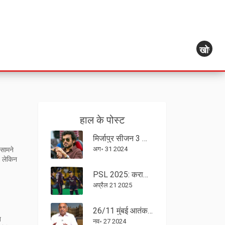
खोज
हाल के पोस्ट
मिर्जापुर सीजन 3 का बोनस एपिसोड: दिव्येंदु ने किया अघोषित धमाका
अग॰ 31 2024
 सामने
, लेकिन
PSL 2025: कराची किंग्स बनाम इस्लामाबाद यूनाईटेड – लाइव स्ट्रीमिंग, स्क्वॉड, टाइमिंग और रोमांचक भिड़ंत
अप्रैल 21 2025
26/11 मुंबई आतंकवादी हमला: गौतम अडानी की ताज होटल में मौत से बचने की दास्तान
त
नव॰ 27 2024