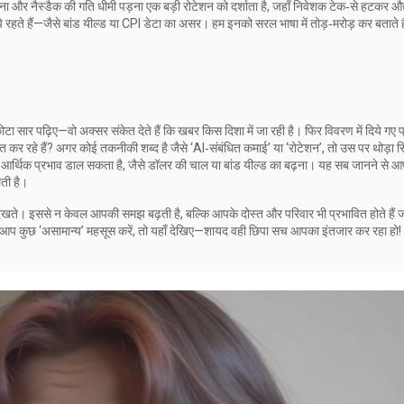
और नैस्डैक की गति धीमी पड़ना एक बड़ी रोटेशन को दर्शाता है, जहाँ निवेशक टेक‑से हटकर औद
ं छिपे रहते हैं—जैसे बांड यील्ड या CPI डेटा का असर। हम इनको सरल भाषा में तोड़‑मरोड़ कर बताते ह
ा सार पढ़िए—वो अक्सर संकेत देते हैं कि खबर किस दिशा में जा रही है। फिर विवरण में दिये गए प
त कर रहे हैं? अगर कोई तकनीकी शब्द है जैसे ‘AI‑संबंधित कमाई’ या ‘रोटेशन’, तो उस पर थोड़ा रि
े आर्थिक प्रभाव डाल सकता है, जैसे डॉलर की चाल या बांड यील्ड का बढ़ना। यह सब जानने से 
लती है।
ं देखते। इससे न केवल आपकी समझ बढ़ती है, बल्कि आपके दोस्त और परिवार भी प्रभावित होते है
आप कुछ ‘असामान्य’ महसूस करें, तो यहाँ देखिए—शायद वही छिपा सच आपका इंतजार कर रहा हो!