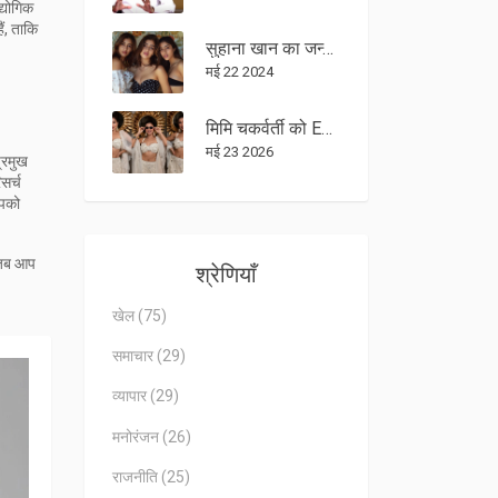
्योगिक
ैं, ताकि
सुहाना खान का जन्मदिन: एक्ट्रेस की सहेली अनन्या पांडे, शनाया कपूर और अन्य ने इस खास दिन पर दी शुभकामनाएं
मई 22 2024
मिमि चकर्वर्ती को ED ने भेजा समन; 1xBet मामले में दिल्ली बुलाया
मई 23 2026
्रमुख
सर्च
आपको
ं जब आप
श्रेणियाँ
खेल
(75)
समाचार
(29)
व्यापार
(29)
मनोरंजन
(26)
राजनीति
(25)