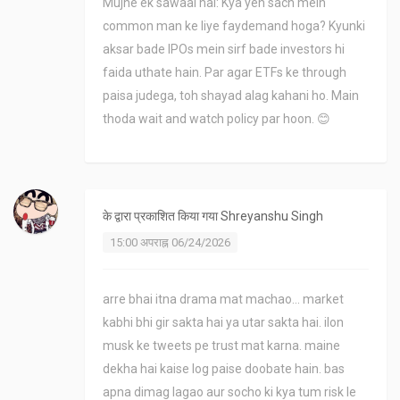
Mujhe ek sawaal hai: Kya yeh sach mein
common man ke liye faydemand hoga? Kyunki
aksar bade IPOs mein sirf bade investors hi
faida uthate hain. Par agar ETFs ke through
paisa judega, toh shayad alag kahani ho. Main
thoda wait and watch policy par hoon. 😊
के द्वारा प्रकाशित किया गया
Shreyanshu Singh
15:00 अपराह्न 06/24/2026
arre bhai itna drama mat machao... market
kabhi bhi gir sakta hai ya utar sakta hai. ilon
musk ke tweets pe trust mat karna. maine
dekha hai kaise log paise doobate hain. bas
apna dimag lagao aur socho ki kya tum risk le