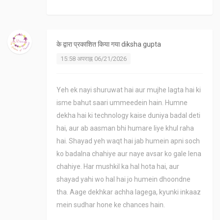
के द्वारा प्रकाशित किया गया
diksha gupta
15:58 अपराह्न 06/21/2026
Yeh ek nayi shuruwat hai aur mujhe lagta hai ki
isme bahut saari ummeedein hain. Humne
dekha hai ki technology kaise duniya badal deti
hai, aur ab aasman bhi humare liye khul raha
hai. Shayad yeh waqt hai jab humein apni soch
ko badalna chahiye aur naye avsar ko gale lena
chahiye. Har mushkil ka hal hota hai, aur
shayad yahi wo hal hai jo humein dhoondne
tha. Aage dekhkar achha lagega, kyunki inkaaz
mein sudhar hone ke chances hain.