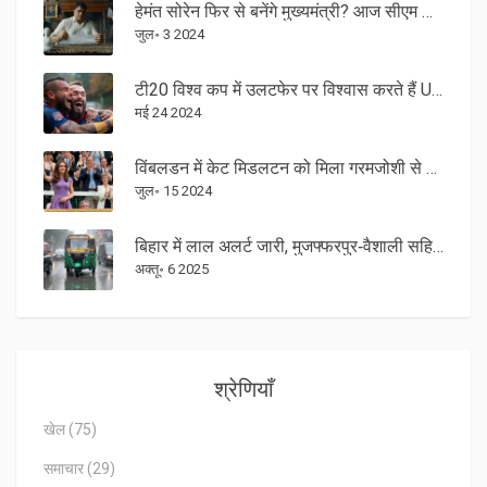
हेमंत सोरेन फिर से बनेंगे मुख्यमंत्री? आज सीएम हाउस में होगा इंडिया गठबंधन का अहम बैठक
जुल॰ 3 2024
टी20 विश्व कप में उलटफेर पर विश्वास करते हैं USA के अली खान: बांग्लादेश के खिलाफ श्रृंखला जीत से बढ़ा आत्मविश्वास
मई 24 2024
विंबलडन में केट मिडलटन को मिला गरमजोशी से स्वागत, प्रिंसेस ऑफ वेल्स ने दिल जीता
जुल॰ 15 2024
बिहार में लाल अलर्ट जारी, मुजफ्फरपुर‑वैशाली सहित 26 जिलों को भारी बारिश का खतरा
अक्तू॰ 6 2025
श्रेणियाँ
खेल
(75)
समाचार
(29)