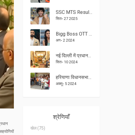
SSC MTS Result 2024 घोषित: 27,011 उम्मीदवारों की शॉर्टलिस्ट PET/PST के लिये
सित॰ 27 2025
Bigg Boss OTT 3 ग्रैंड फिनाले लाइव अपडेट्स: रणवीर शौरी, सना मकबूल, नेजी के बीच मुकाबला
अग॰ 2 2024
नई दिल्ली में प्रधानमंत्री नरेंद्र मोदी से मिले अबू धाबी के क्राउन प्रिंस
सित॰ 10 2024
हरियाणा विधानसभा चुनाव 2024: मतदान संपन्न, एग्जिट पोल से सबकी निगाहें जुड़ीं
अक्तू॰ 5 2024
श्रेणियाँ
प्रधान
खेल
(75)
 सहयोगियों