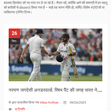
बदलाव क्रिकेट को नए स्तर पर ले जा रहे हैं। तैयार रहें, क्योंकि आगे की सामग्री में हर पहलू
को बारीकी से dissect किया गया है – चाहे वह चयन नीति हो, फॉर्मेट‑विशेष स्ट्रेटेजी या
व्यक्तिगत ट्रेनिंग टिप्स।
26
सित॰
न
रयण जगदेसी अनडरवर्ल्ड: रिषभ पैंट की जगह भारत ने चुनी नई विकेटकीपर बॅट्समैन
के द्वारा प्रकाशित किया गया
Vikas Kothari
09/26/2025
8 टिप्पणि