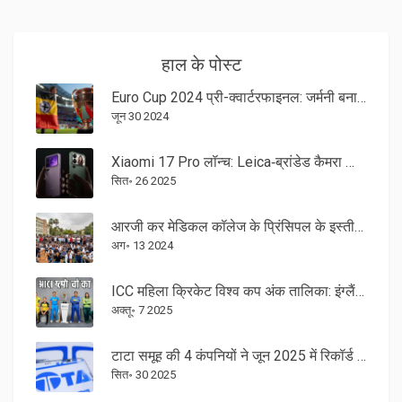
हाल के पोस्ट
Euro Cup 2024 प्री-क्वार्टरफाइनल: जर्मनी बनाम डेनमार्क लाइव मैच, स्ट्रीमिंग और टेलीकास्ट कैसे देखें
जून 30 2024
Xiaomi 17 Pro लॉन्च: Leica‑ब्रांडेड कैमरा और Snapdragon 8 Elite Gen 5 के साथ नया फ्लैगशिप
सित॰ 26 2025
आरजी कर मेडिकल कॉलेज के प्रिंसिपल के इस्तीफे के बीच, जूनियर डॉक्टर की हत्या और दुष्कर्म मामले में सीबीआई जांच की मांग
अग॰ 13 2024
ICC महिला क्रिकेट विश्व कप अंक तालिका: इंग्लैंड आगे, भारत दूसरे स्थान पर
अक्तू॰ 7 2025
टाटा समूह की 4 कंपनियों ने जून 2025 में रिकॉर्ड डेट के साथ उच्च लाभांश की घोषणा की
सित॰ 30 2025