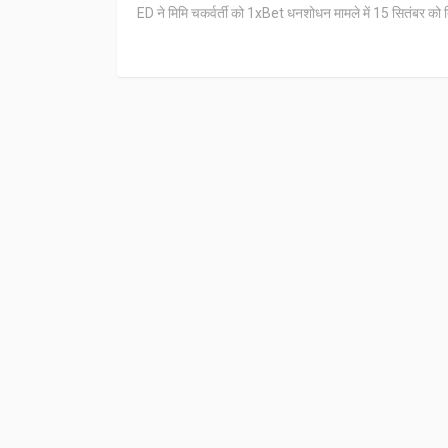
ED ने मिमि चकर्वर्ती को 1xBet धनशोधन मामले में 15 सितंबर को दि