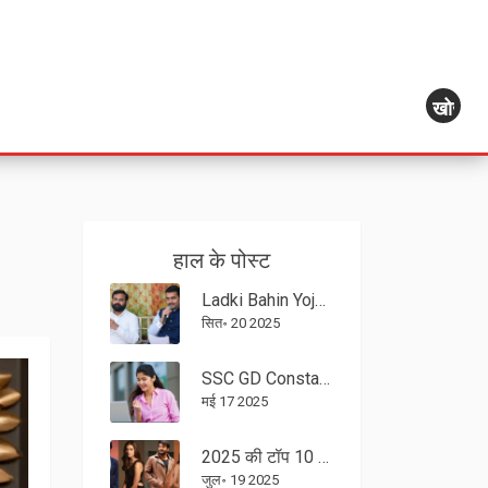
खोज
हाल के पोस्ट
Ladki Bahin Yojana में कटौती स्पष्ट: 8 लाख लाभार्थियों को अब 500 रुपये, डबल लाभ पर कैप
सित॰ 20 2025
SSC GD Constable Result 2025: एसएससी जीडी रिजल्ट जल्द, 53,690 पदों पर होगी सीधी भर्ती
मई 17 2025
2025 की टॉप 10 बॉलीवुड कमाई लिस्ट में दक्षिण भारतीय सितारों का जलवा, शाहरुख और दीपिका पिछड़े
जुल॰ 19 2025