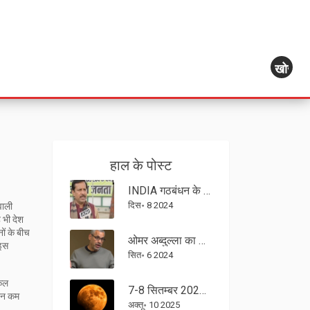
खोज
हाल के पोस्ट
INDIA गठबंधन के नेतृत्व को लेकर RJD नेता मृत्युंजय तिवारी का बड़ा बयान
दिस॰ 8 2024
वाली
ै
भी देश
ों के बीच
ओमर अब्दुल्ला का आरोप: बीजेपी सरकार ने स्वतंत्र उम्मीदवारों का समर्थन किया, उन्हें चुप कराने की साज़िश
 इस
सित॰ 6 2024
िकल
7-8 सितम्बर 2025 का ब्लड मून: दिल्ली में रात 11:41 बजे पूर्ण चंद्र ग्रहण
्बन कम
अक्तू॰ 10 2025