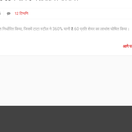
5
12 टिप्पणि
ांश निर्धारित किया, जिसमें टाटा स्टील ने 360% यानी ₹3.60 प्रति शेयर का लाभांश घोषित किया।
आगे पढ़