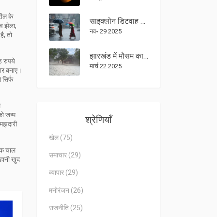
टील के
साइक्लोन डिटवाह के कारण तमिलनाडु में स्कूल बंद, तीव्र बारिश और बाढ़ की चेतावनी
व झेला,
नव॰ 29 2025
है, तो
झारखंड में मौसम का कहर: तेज आंधी-पानी और ओलावृष्टि के आगाह के साथ ऑरेंज अलर्ट जारी
़ रुपये
मार्च 22 2025
गार बनाए।
 सिर्फ
ल
को जन्म
श्रेणियाँ
 समझदारी
खेल
(75)
निक चाल
समाचार
(29)
हानी खुद
व्यापार
(29)
मनोरंजन
(26)
राजनीति
(25)