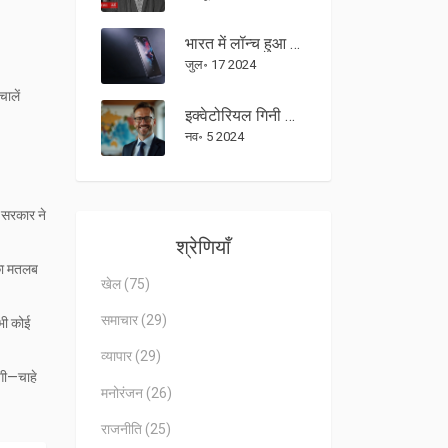
भारत में लॉन्च हुआ OnePlus Nord 4: दमदार स्नैपड्रैगन 7+ Gen 3, सोनी कैमरा और आकर्षक कीमत
जुल॰ 17 2024
चालें
इक्वेटोरियल गिनी के अधिकारी के सैकड़ों सेक्स वीडियो की जांच: भ्रष्टाचार और सार्वजनिक स्वास्थ्य संकट
नव॰ 5 2024
र सरकार ने
श्रेणियाँ
सका मतलब
खेल
(75)
समाचार
(29)
भी कोई
व्यापार
(29)
ेगी—चाहे
मनोरंजन
(26)
राजनीति
(25)