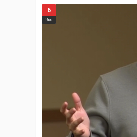
6
सित॰