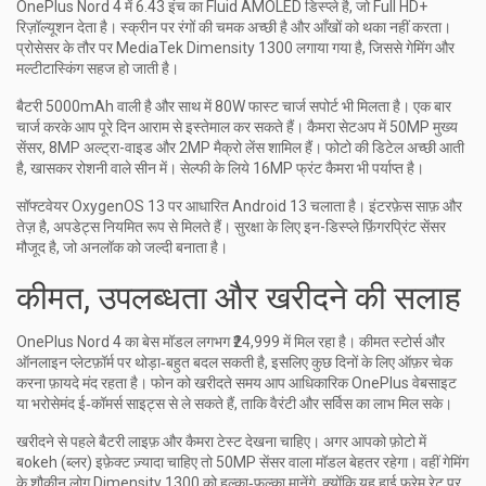
OnePlus Nord 4 में 6.43 इंच का Fluid AMOLED डिस्प्ले है, जो Full HD+
रिज़ॉल्यूशन देता है। स्क्रीन पर रंगों की चमक अच्छी है और आँखों को थका नहीं करता।
प्रोसेसर के तौर पर MediaTek Dimensity 1300 लगाया गया है, जिससे गेमिंग और
मल्टीटास्किंग सहज हो जाती है।
बैटरी 5000mAh वाली है और साथ में 80W फास्ट चार्ज सपोर्ट भी मिलता है। एक बार
चार्ज करके आप पूरे दिन आराम से इस्तेमाल कर सकते हैं। कैमरा सेटअप में 50MP मुख्य
सेंसर, 8MP अल्ट्रा-वाइड और 2MP मैक्रो लेंस शामिल हैं। फोटो की डिटेल अच्छी आती
है, खासकर रोशनी वाले सीन में। सेल्फी के लिये 16MP फ्रंट कैमरा भी पर्याप्त है।
सॉफ्टवेयर OxygenOS 13 पर आधारित Android 13 चलाता है। इंटरफ़ेस साफ़ और
तेज़ है, अपडेट्स नियमित रूप से मिलते हैं। सुरक्षा के लिए इन-डिस्प्ले फ़िंगरप्रिंट सेंसर
मौजूद है, जो अनलॉक को जल्दी बनाता है।
कीमत, उपलब्धता और खरीदने की सलाह
OnePlus Nord 4 का बेस मॉडल लगभग ₹24,999 में मिल रहा है। कीमत स्टोर्स और
ऑनलाइन प्लेटफ़ॉर्म पर थोड़ा‑बहुत बदल सकती है, इसलिए कुछ दिनों के लिए ऑफ़र चेक
करना फ़ायदे मंद रहता है। फोन को खरीदते समय आप आधिकारिक OnePlus वेबसाइट
या भरोसेमंद ई‑कॉमर्स साइट्स से ले सकते हैं, ताकि वैरंटी और सर्विस का लाभ मिल सके।
खरीदने से पहले बैटरी लाइफ़ और कैमरा टेस्ट देखना चाहिए। अगर आपको फ़ोटो में
बokeh (ब्लर) इफ़ेक्ट ज़्यादा चाहिए तो 50MP सेंसर वाला मॉडल बेहतर रहेगा। वहीं गेमिंग
के शौकीन लोग Dimensity 1300 को हल्का‑फुल्का मानेंगे, क्योंकि यह हाई फ्रेम रेट पर