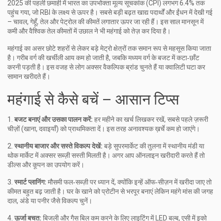
2025 की पहली छमाही में भारत का उपभोक्ता मूल्य सूचकांक (CPI) लगभग 6.4% तक
पहुंच गया, जो RBI के लक्ष्य से ऊपर है। सबसे बड़ी बढ़त खाद्य पदार्थों और ईंधन में देखी गई
– चावल, गेहूँ, तेल और पेट्रोल की कीमतें लगातार ऊपर जा रही हैं। इस साल मानसून में
कमी और वैश्विक तेल कीमतों में उछाल ने भी महंगाई को तेज़ कर दिया है।
महंगाई का असर छोटे शहरों से लेकर बड़े मेट्रो क्षेत्रों तक समान रूप से महसूस किया जाता
है। गरीब वर्ग की खर्चीली आय कम हो जाती है, जबकि मध्यम वर्ग के बजट में कटा‑छाँट
करनी पड़ती है। इस वजह से लोग अक्सर वैकल्पिक ब्रांड चुनते हैं या क्वालिटी घटा कर
सामान खरीदते हैं।
महंगाई से कैसे बचें – आसान टिप्स
1.
बजट बनाएं और उसका पालन करें:
हर महीने का खर्च लिखकर रखें, सबसे पहले ज़रूरी
चीज़ों (खाना, दवाइयाँ) को प्राथमिकता दें। इस तरह अनावश्यक ख़र्चे कम हो जाएंगे।
2.
स्थानीय बाजार और सस्ते विकल्प देखें:
बड़े सुपरमार्केट की तुलना में स्थानीय मंडी या
थोक मार्केट में अक्सर सब्ज़ी सस्ती मिलती है। अगर आप ऑनलाइन खरीदारी करते हैं तो
डील्स और कूपन का उपयोग करें।
3.
स्मार्ट प्लानिंग:
मौसमी फल‑सब्ज़ी पर ध्यान दें, क्योंकि इन्हें ऑफ‑सीज़न में खरीदा जाए तो
कीमत बहुत बढ़ जाती है। घर के खाने को प्रोटीन से भरपूर बनाएं लेकिन महंगे मांस की जगह
दाल, अंडे या पनीर जैसे विकल्प चुनें।
4.
ऊर्जा बचत:
बिजली और गैस बिल कम करने के लिए लाइटिंग में LED बल्ब, एसी में इको