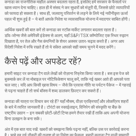
कनाडा का राजनीतिक माहौल अक्सर बदलता रहता है, इसलिए हमें सरकार के फैसलों पर
खास ध्यान देना चाहिए। हाल ही में संसद ने कर सुधारों को मंज़ूरी दी, जिससे छोटे व्यापारियों
को फायदा हो सकता है। साथ ही, जलवायु परिवर्तन से लड़ने के लिये नई नवीनीकृत ऊर्जा
पहल भी शुरू हुई है – ये बातें आपके निवेश या व्यावसायिक योजना में मददगार साबित होंगी।
आर्थिक खबरों की बात करें तो कनाडा का स्टॉक मार्केट लगातार बदलता रहता है।
डॉव‑जोन्स जैसे अमेरिकी इंडेक्स से अलग, यहाँ S&P/TSX कॉम्पोजिट एक स्थिर रुझान
दिखाता है, पर तेल और गैस कंपनियों के शेयर अक्सर उतार‑चढ़ाव करते हैं। अगर आप
विदेशी निवेश में रुचि रखते हैं तो ये संकेत आपको सही समय चुनने में मदद करेंगे।
कैसे पढ़ें और अपडेट रहें?
हमारी साइट पर कनाडा टैग वाले लेखों को रोज़ाना रिफ्रेश किया जाता है। बस इस पेज को
बुकमार्क कर लें या मोबाइल पर नोटिफिकेशन चालू करें, ताकि नई खबर आते ही आपको पता
चल जाए। यदि आप किसी ख़ास विषय – जैसे कि प्रवास नीति या पर्यटन पैकेज – में गहराई
से पढ़ना चाहते हैं तो सर्च बॉक्स में शब्द डालकर फ़िल्टर कर सकते हैं।
कनाडा की यात्रा पर विचार कर रहे हैं? यहाँ मौसम, वीज़ा प्रक्रियाएँ और लोकप्रिय शहरों
के बारे में त्वरित जानकारी है। टोरंटो का स्काईलाइन, विनिपेग की संस्कृति या बैंफ़ के
राष्ट्रीय उद्यान – इन सबकी छोटी‑छोटी टिप्स हमने तैयार रखी हैं ताकि आप अपनी योजना
बिना उलझन के बना सकें।
अंत में एक बात याद रखें: खबरों को समझना सिर्फ पढ़ना नहीं, बल्कि उस पर कार्रवाई करना
है। चाहे वह नई नौकरी की तलाश हो या निवेश का फैसला, हमारी कनाडा टैग वाली सामग्री