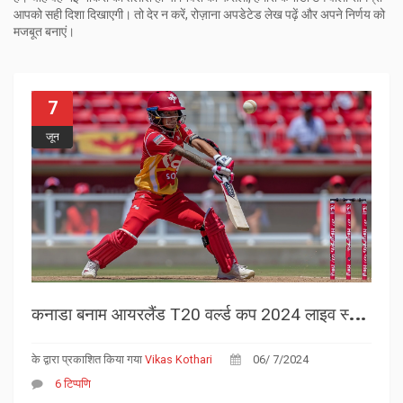
आपको सही दिशा दिखाएगी। तो देर न करें, रोज़ाना अपडेटेड लेख पढ़ें और अपने निर्णय को
मजबूत बनाएं।
7
जून
क
नाडा बनाम आयरलैंड T20 वर्ल्ड कप 2024 लाइव स्कोर: न्यूयॉर्क की पिच पर कड़े मुकाबले में दोनों टीमें देखेंगी पॉइंट्स की ओर
के द्वारा प्रकाशित किया गया
Vikas Kothari
06/ 7/2024
6 टिप्पणि