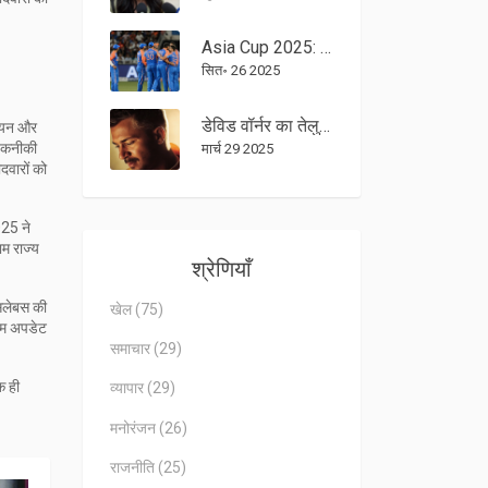
Asia Cup 2025: भारत ने ग्रुप ए में दम दिखाया, पाकिस्तान‑बांग्लादेश की दोमुंही लड़ाई
सित॰ 26 2025
डेविड वॉर्नर का तेलुगु फिल्म 'रॉबिनहुड' से धमाकेदार डेब्यू
्ययन और
 तकनीकी
मार्च 29 2025
दवारों को
025 ने
म राज्य
श्रेणियाँ
सिलेबस की
खेल
(75)
ाम अपडेट
समाचार
(29)
क ही
व्यापार
(29)
मनोरंजन
(26)
राजनीति
(25)