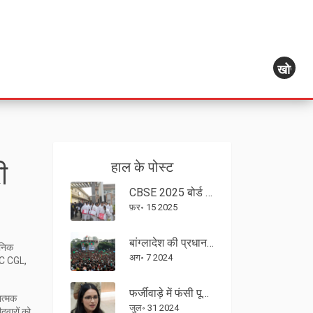
खोज
ी
हाल के पोस्ट
CBSE 2025 बोर्ड परीक्षा: कक्षा 10 और कक्षा 12 के लिए एक चुनौतीपूर्ण आरंभ
फ़र॰ 15 2025
बांग्लादेश की प्रधानमंत्री शेख हसीना का इस्तीफा: विरोध प्रदर्शन और सत्ता परिवर्तन
जनिक
अग॰ 7 2024
C CGL
,
फर्जीवाड़े में फंसी पूजा खेडकर; यूपीएससी ने सभी भविष्य के परीक्षाओं से किया बाहर
ात्मक
जुल॰ 31 2024
दवारों को