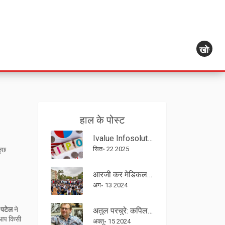
खोज
हाल के पोस्ट
Ivalue Infosolutions IPO: सब्सक्रिप्शन समाप्त, 100% ऑफ़र फॉर सेल से पूरी बुकिंग
सित॰ 22 2025
कुछ
आरजी कर मेडिकल कॉलेज के प्रिंसिपल के इस्तीफे के बीच, जूनियर डॉक्टर की हत्या और दुष्कर्म मामले में सीबीआई जांच की मांग
अग॰ 13 2024
 पटेल
ने
अतुल परचुरे: कपिल शर्मा शो के मशहूर सितारे का निधन, हास्य जगत में शून्य
 आप किसी
अक्तू॰ 15 2024