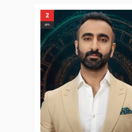
2
अग॰