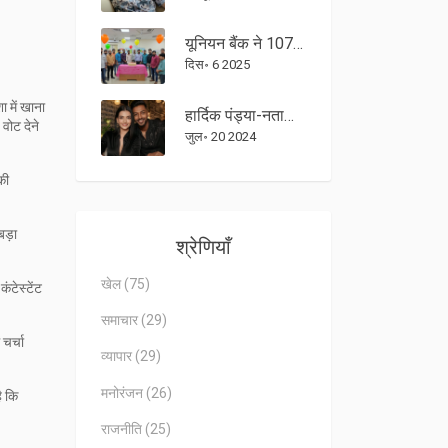
यूनियन बैंक ने 107वीं स्थापना दिवस पर लॉन्च किया यूनियन ईबिज़ ऐप और 51 नए शाखाएं
दिस॰ 6 2025
 में खाना
हार्दिक पंड्या-नताशा स्टांकोविक तलाक: 70% संपत्ति की मांग सहित अफवाहों का क्या है सच?
वोट देने
जुल॰ 20 2024
की
बड़ा
श्रेणियाँ
खेल
(75)
ंटेस्टेंट
समाचार
(29)
चर्चा
व्यापार
(29)
मनोरंजन
(26)
ै कि
राजनीति
(25)