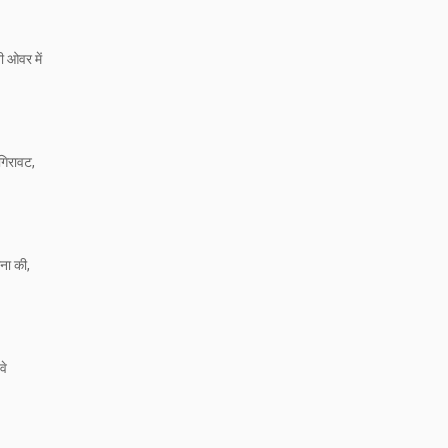
ी ओवर में
 गिरावट,
ना की,
वे