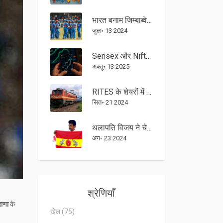
भारत बनाम जिम्बाब्वे चौथा टी20 लाइव स्कोर: जिम्बाब्वे के संघर्ष के बावजूद भारत का ऊपरी हाथ
जुल॰ 13 2024
Sensex और Nifty ने 13 Oct 2025 को दो‑दिन की जीत को तोड़ते हुए लाल रंग में बंद
अक्तू॰ 13 2025
RITES के शेयरों में 48% की गिरावट: जानें रेलवे PSU स्टॉक में धड़ाम क्यों हुआ
सित॰ 21 2024
थलापति विजय ने चेन्नई में पार्टी ध्वज का अनावरण किया, राजनीति में प्रवेश की घोषणा
अग॰ 23 2024
श्रेणियाँ
राणा
के
खेल
(75)