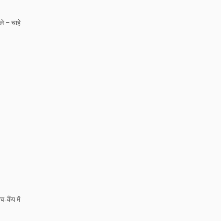
ले – चाहे
‑कैंप में