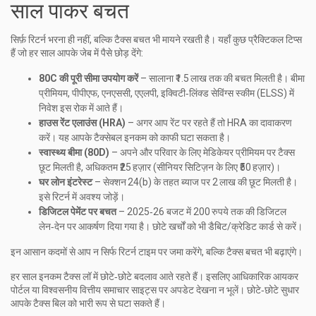
साल पाकर बचत
सिर्फ़ रिटर्न भरना ही नहीं, बल्कि टैक्स बचत भी मायने रखती है। यहाँ कुछ प्रैक्टिकल टिप्स
हैं जो हर साल आपके जेब में पैसे छोड़ देंगे:
80C की पूरी सीमा उपयोग करें
– सालाना ₹1.5 लाख तक की बचत मिलती है। बीमा
प्रीमियम, पीपीएफ, एनएससी, एएलपी, इक्विटी‑लिंक्ड सेविंग्स स्कीम (ELSS) में
निवेश इस रोक में आते हैं।
हाउस रेंट एलाउंस (HRA)
– अगर आप रेंट पर रहते हैं तो HRA का दावाकरण
करें। यह आपके टैक्सेबल इनकम को काफी घटा सकता है।
स्वास्थ्य बीमा (80D)
– अपने और परिवार के लिए मेडिकेयर प्रीमियम पर टैक्स
छूट मिलती है, अधिकतम ₹25 हज़ार (सीनियर सिटिज़न के लिए ₹50 हज़ार)।
घर लोन इंटरेस्ट
– सेक्शन 24(b) के तहत ब्याज पर 2 लाख की छूट मिलती है।
इसे रिटर्न में अवश्य जोड़ें।
डिजिटल पेमेंट पर बचत
– 2025‑26 बजट में 200 रुपये तक की डिजिटल
लेन‑देन पर आकर्षण दिया गया है। छोटे खर्चों को भी डैबिट/क्रेडिट कार्ड से करें।
इन आसान कदमों से आप न सिर्फ रिटर्न टाइम पर जमा करेंगे, बल्कि टैक्स बचत भी बढ़ाएंगे।
हर साल इनकम टैक्स लॉ में छोटे‑छोटे बदलाव आते रहते हैं। इसलिए आधिकारिक आयकर
पोर्टल या विश्वसनीय वित्तीय समाचार साइट्स पर अपडेट देखना न भूलें। छोटे‑छोटे सुधार
आपके टैक्स बिल को भारी रूप से घटा सकते हैं।