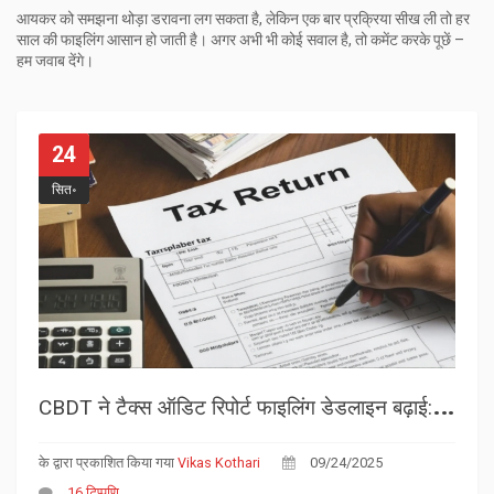
आयकर को समझना थोड़ा डरावना लग सकता है, लेकिन एक बार प्रक्रिया सीख ली तो हर
साल की फाइलिंग आसान हो जाती है। अगर अभी भी कोई सवाल है, तो कमेंट करके पूछें –
हम जवाब देंगे।
24
सित॰
C
BDT ने टैक्स ऑडिट रिपोर्ट फाइलिंग डेडलाइन बढ़ाई: नई अंतिम तिथि 7 अक्टूबर 2024
के द्वारा प्रकाशित किया गया
Vikas Kothari
09/24/2025
16 टिप्पणि