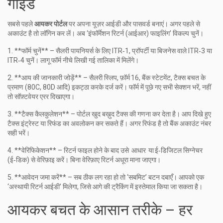
गाइड
सबसे पहले
आयकर पोर्टल
पर अपना यूज़र आईडी और पासवर्ड बनाएं। अगर पहले से
अकाउंट है तो लॉगिन कर लें। अब ‘इंफॉर्मेशन रिटर्न (आईआर) फाइलिंग’ विकल्प चुनें।
1. **फॉर्म चुनें** – सैलरी पायनियर्स के लिए ITR‑1, प्रॉपर्टी या बिजनेस वाले ITR‑3 या
ITR‑4 चुनें। लागू फॉर्म नीचे लिखी गई तालिका में मिलेंगे।
2. **आय की जानकारी जोड़ें** – सैलरी स्लिप, फ़ॉर्म 16, बैंक स्टेटमेंट, टैक्स बचत के
प्रमाण (80C, 80D आदि) इकट्ठा करके दर्ज करें। फॉर्म में पूछे गए सभी सेक्शन भरें, नहीं
तो सॉफ़्टवेयर एरर दिखाएगा।
3. **टैक्स कैलकुलेशन** – पोर्टल खुद बख़ुद टैक्स की गणना कर देता है। आप दिखे हुए
टैक्स इंट्रेस्ट या रिफंड का अवलोकन कर सकते हैं। अगर रिफंड है तो बैंक अकाउंट नंबर
सही भरें।
4. **वेरिफिकेशन** – रिटर्न फाइल होने के बाद उसे आधार या ई‑डिजिटल सिग्नेचर
(ई‑डिक) से वेरिफ़ाइ करें। बिना वेरिफ़ाए रिटर्न अधूरा माना जाएगा।
5. **आवेदन जमा करें** – सब ठीक लग रहा हो तो ‘सबमिट’ बटन दबाएँ। आपको एक
‘अस्थायी रिटर्न आईडी’ मिलेगा, जिसे आगे की ट्रैकिंग में इस्तेमाल किया जा सकता है।
आयकर बचत के आसान तरीके – हर