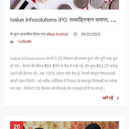
I
value Infosolutions IPO: सब्सक्रिप्शन समाप्त, 100% ऑफ़र फॉर सेल से पूरी बुकिंग
के द्वारा प्रकाशित किया गया
Vikas Kothari
09/22/2025
19 टिप्पणि
Ivalue Infosolutions का IPO 22 सितंबर को समाप्त हुआ और पूरी तरह बुक
हो गया। शेयरों की कीमत ₹284‑₹299 के बैंड में रखी गई और कुल ₹560.29 करोड़
उठाने की योजना थी। यह 100% ऑफ़र फॉर सेल है, जिसमें मौजूदा शेयरधारकों
को ही रक़म मिलेगी। ग्रे मार्केट प्रीमियम में गिरावट के बावजूद निवेशकों का भरोसा
बना रहा। लिस्टिंग 25 सितंबर को बीएसई और एनएसई दोनों पर तय है।
आगे पढ़ें
20