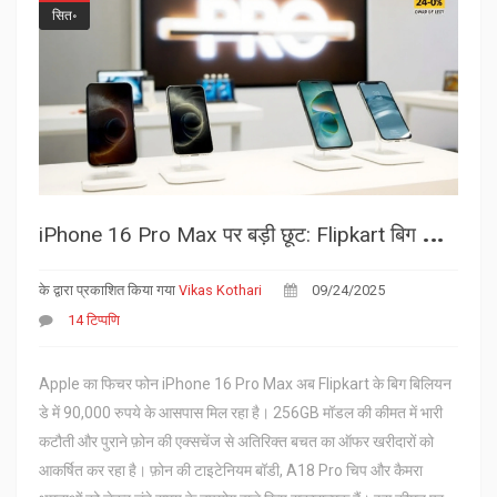
सित॰
i
Phone 16 Pro Max पर बड़ी छूट: Flipkart बिग बिलियन डे में मिल रहा नया दाम
के द्वारा प्रकाशित किया गया
Vikas Kothari
09/24/2025
14 टिप्पणि
Apple का फिचर फोन iPhone 16 Pro Max अब Flipkart के बिग बिलियन
डे में 90,000 रुपये के आसपास मिल रहा है। 256GB मॉडल की कीमत में भारी
कटौती और पुराने फ़ोन की एक्सचेंज से अतिरिक्त बचत का ऑफर खरीदारों को
आकर्षित कर रहा है। फ़ोन की टाइटेनियम बॉडी, A18 Pro चिप और कैमरा