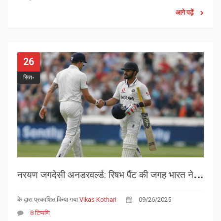
कर सकते हैं, लेकिन दंड लागू रहेगा।
आगे पढ़ें
26
सित॰
न
रयण जगदेसी अनडरवर्ल्ड: रिषभ पैंट की जगह भारत ने चुनी नई विकेटकीपर बॅट्समैन
के द्वारा प्रकाशित किया गया
Vikas Kothari
09/26/2025
8 टिप्पणि