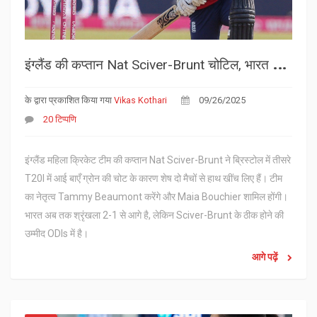
इ
ंग्लैंड की कप्तान Nat Sciver-Brunt चोटिल, भारत के खिलाफ शेष T20I से बाहर
के द्वारा प्रकाशित किया गया
Vikas Kothari
09/26/2025
20 टिप्पणि
इंग्लैंड महिला क्रिकेट टीम की कप्तान Nat Sciver-Brunt ने ब्रिस्टोल में तीसरे
T20I में आई बाएँ ग्रोन की चोट के कारण शेष दो मैचों से हाथ खींच लिए हैं। टीम
का नेतृत्व Tammy Beaumont करेंगे और Maia Bouchier शामिल होंगी।
भारत अब तक श्रृंखला 2-1 से आगे है, लेकिन Sciver-Brunt के ठीक होने की
उम्मीद ODIs में है।
आगे पढ़ें