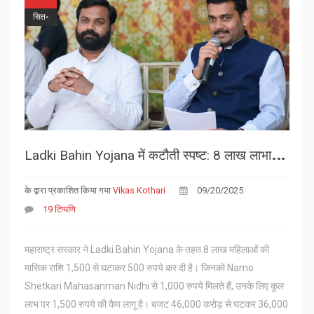
सित॰
L
adki Bahin Yojana में कटौती स्पष्ट: 8 लाख लाभार्थियों को अब 500 रुपये, डबल लाभ पर कैप
के द्वारा प्रकाशित किया गया
Vikas Kothari
09/20/2025
19 टिप्पणि
महाराष्ट्र सरकार ने Ladki Bahin Yojana के तहत 8 लाख महिलाओं की
मासिक राशि 1,500 से घटाकर 500 रुपये कर दी है। जिनको Namo
Shetkari Mahasanman Nidhi से 1,000 रुपये मिलते हैं, उनके लिए कुल
लाभ पर 1,500 रुपये की कैप लागू है। बजट 46,000 करोड़ से घटकर 36,000