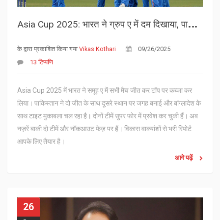
A
sia Cup 2025: भारत ने ग्रुप ए में दम दिखाया, पाकिस्तान‑बांग्लादेश की दोमुंही लड़ाई
के द्वारा प्रकाशित किया गया
Vikas Kothari
09/26/2025
13 टिप्पणि
Asia Cup 2025 में भारत ने समूह ए में सभी मैच जीत कर टॉप पर कब्जा कर
लिया। पाकिस्तान ने दो जीत के साथ दूसरे स्थान पर जगह बनाई और बांग्लादेश के
साथ टाइट मुकाबला चल रहा है। दोनों टीमें सुपर फोर में प्रवेश कर चुकी हैं। अब
नज़रें बाकी दो टीमें और नॉकआउट फेज़ पर हैं। विकास वाक्यांशों से भरी रिपोर्ट
आपके लिए तैयार है।
आगे पढ़ें
26