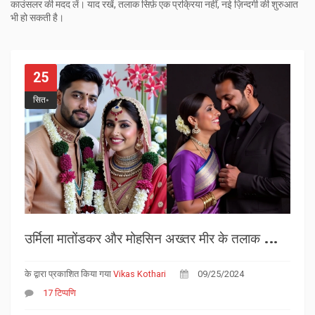
काउंसलर की मदद लें। याद रखें, तलाक सिर्फ़ एक प्रक्रिया नहीं, नई ज़िन्दगी की शुरुआत
भी हो सकती है।
25
सित॰
उ
र्मिला मातोंडकर और मोहसिन अख्तर मीर के तलाक की खबर: 8 साल के शादी के बाद अलग होने की वजह
के द्वारा प्रकाशित किया गया
Vikas Kothari
09/25/2024
17 टिप्पणि