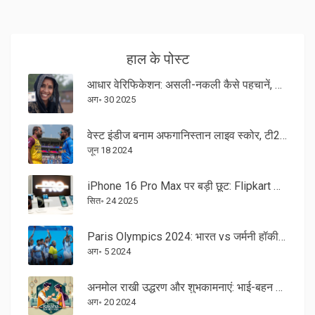
हाल के पोस्ट
आधार वेरिफिकेशन: असली-नकली कैसे पहचानें, पूरी जांच प्रक्रिया और सुरक्षा नियम
अग॰ 30 2025
वेस्ट इंडीज बनाम अफगानिस्तान लाइव स्कोर, टी20 विश्व कप 2024: ग्रुप सी के शीर्ष स्थान के लिए टक्कर
जून 18 2024
iPhone 16 Pro Max पर बड़ी छूट: Flipkart बिग बिलियन डे में मिल रहा नया दाम
सित॰ 24 2025
Paris Olympics 2024: भारत vs जर्मनी हॉकी सेमीफाइनल मुकाबला लाइव स्ट्रीमिंग तिथि और समय
अग॰ 5 2024
अनमोल राखी उद्धरण और शुभकामनाएं: भाई-बहन के रिश्ते की मजबूती के लिए
अग॰ 20 2024