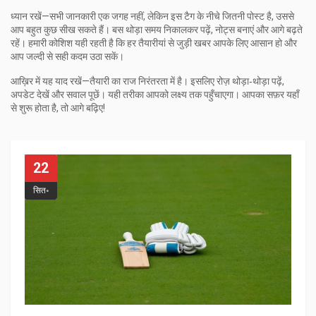
ध्यान रखें—सभी जानकारी एक जगह नहीं, लेकिन इस टैग के नीचे जितनी पोस्ट है, उससे
आप बहुत कुछ सीख सकते हैं। बस थोड़ा समय निकालकर पढ़ें, नोट्स बनाएं और आगे बढ़ते
रहें। हमारी कोशिश यही रहती है कि हर तैयारीयां से जुड़ी खबर आपके लिए आसान हो और
आप जल्दी से सही कदम उठा सकें।
आख़िर में यह याद रखें—तैयारी का राज निरंतरता में है। इसलिए रोज़ थोड़ा‑थोड़ा पढ़ें,
अपडेट देखें और सवाल पूछें। यही तरीका आपको लक्ष्य तक पहुँचाएगा। आपका सफ़र यहाँ
से शुरू होता है, तो आगे बढ़िए!
22
सित॰