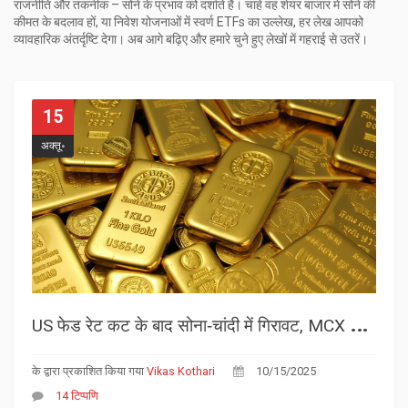
राजनीति और तकनीक – सोने के प्रभाव को दर्शाते हैं। चाहे वह शेयर बाजार में सोने की
कीमत के बदलाव हों, या निवेश योजनाओं में स्वर्ण ETFs का उल्लेख, हर लेख आपको
व्यावहारिक अंतर्दृष्टि देगा। अब आगे बढ़िए और हमारे चुने हुए लेखों में गहराई से उतरें।
15
अक्तू॰
U
S फेड रेट कट के बाद सोना‑चांदी में गिरावट, MCX पर कीमतें 18‑सितंबर को गिरें
के द्वारा प्रकाशित किया गया
Vikas Kothari
10/15/2025
14 टिप्पणि