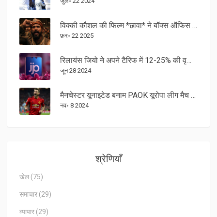
जुल॰ 22 2024
विक्की कौशल की फिल्म *छावा* ने बॉक्स ऑफिस पर दिखाया दम, पहले हफ्ते में ₹300 करोड़ का आंकड़ा पार
फ़र॰ 22 2025
रिलायंस जियो ने अपने टैरिफ में 12-25% की वृद्धि की, जानें नए प्रीपेड और पोस्टपेड प्लान्स
जून 28 2024
मैनचेस्टर यूनाइटेड बनाम PAOK यूरोपा लीग मैच लाइव स्ट्रीमिंग: जगह और समय की पूरी जानकारी
नव॰ 8 2024
श्रेणियाँ
खेल
(75)
समाचार
(29)
व्यापार
(29)