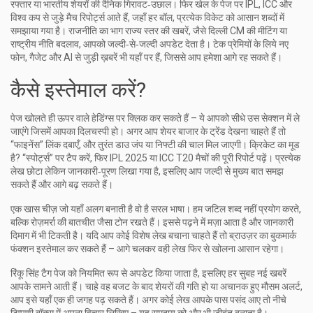
रफ्तार या भारतीय शेयरों की दैनिक गिरावट‑उछाल। फिर खेल के पेज पर IPL, ICC और
विश्व कप से जुड़े मैच रिपोर्ट्स आते हैं, जहाँ हर बॉल, प्रत्येक विकेट को आसान शब्दों में
समझाया गया है। राजनीति का भाग राज्य स्तर की खबरें, जैसे दिल्ली CM की मीटिंग या
राष्ट्रीय नीति बदलाव, आपको जल्दी‑से‑जल्दी अपडेट देता है। टेक प्रेमियों के लिये नए
फोन, गैजेट और AI से जुड़ी ख़बरें भी यहाँ पर हैं, जिससे आप हमेशा आगे रह सकते हैं।
कैसे इस्तेमाल करें?
पेज खोलते ही ऊपर वाले हेडिंग्स पर क्लिक कर सकते हैं – ये आपको सीधे उस सेक्शन में ले
जाएंगे जिसमें आपका दिलचस्पी हो। अगर आप शेयर बाजार के ट्रेंड देखना चाहते हैं तो
“फाइनेंस” लिंक दबाएँ, और तुरंत डाउ जंप या निफ्टी की चाल मिल जाएगी। क्रिकेट का मूड
है? “स्पोर्ट्स” पर टैप करें, फिर IPL 2025 या ICC T20 मैचों की पूरी रिपोर्ट पढ़ें। प्रत्येक
लेख छोटा लेकिन जानकारी‑पूरण लिखा गया है, इसलिए आप जल्दी से मुख्य बात समझ
सकते हैं और आगे बढ़ सकते हैं।
एक खास चीज़ जो यहाँ अलग बनाती है वो है सरल भाषा। हम जटिल शब्द नहीं प्रयोग करते,
बल्कि रोज़मर्रा की बातचीत जैसा टोन रखते हैं। इससे पढ़ने में मज़ा आता है और जानकारी
दिमाग में भी टिकती है। यदि आप कोई विशेष लेख बचाना चाहते हैं तो ब्राउज़र का बुकमार्क
फंक्शन इस्तेमाल कर सकते हैं – आगे चलकर वही लेख फिर से खोलना आसान रहेगा।
रिंकू सिंह टैग पेज को नियमित रूप से अपडेट किया जाता है, इसलिए हर सुबह नई खबरें
आपके सामने आती हैं। चाहे वह बजट के बाद शेयरों की गति हो या अचानक हुए मौसम अलर्ट,
आप इसे यहाँ एक ही जगह पढ़ सकते हैं। अगर कोई लेख आपके पास पसंद आए तो नीचे