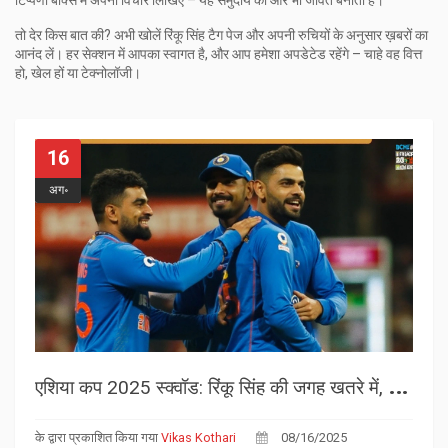
टिप्पणी बॉक्स में अपना विचार लिखिए – यह समुदाय को और भी जीवंत बनाता है।
तो देर किस बात की? अभी खोलें रिंकू सिंह टैग पेज और अपनी रुचियों के अनुसार ख़बरों का
आनंद लें। हर सेक्शन में आपका स्वागत है, और आप हमेशा अपडेटेड रहेंगे – चाहे वह वित्त
हो, खेल हों या टेक्नोलॉजी।
16
अग॰
ए
शिया कप 2025 स्क्वॉड: रिंकू सिंह की जगह खतरे में, शानदार टी20 आंकड़ों के बावजूद असमंजस
के द्वारा प्रकाशित किया गया
Vikas Kothari
08/16/2025