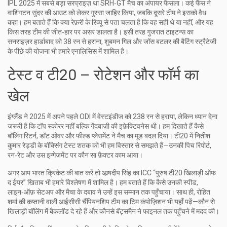
IPL 2025 में सबसे बड़ा सरप्राइज़ था SRH‑GT मैच का अंपायर फैसला। कई फैंस ने
वाशिंगटन सुंदर की आउट को लेकर गुस्सा जाहिर किया, जबकि दूसरे टीम ने इसको वैध
कहा। हम बताते हैं कि क्या रेफ़री के रिव्यू से पता चलता है कि वह सही थे या नहीं, और यह
किस तरह टीम की जीत‑हार पर असर डालता है। इसी तरह गुजरात टाइटन्स का
सनराइज़र हार्डाबाद को 38 रन से हराना, शुबमन गिल और जॉस बटलर की बैटिंग स्ट्रैटेजी
के पीछे की योजना भी हमारे एनालिसिस में शामिल है।
टेस्ट व टी20 – रोटेशन और फॉर्म का
खेल
इंग्लैंड ने 2025 में अपने पहले ODI में वेस्टइंडीज को 238 रन से हराया, लेकिन ध्यान देना
जरूरी है कि टॉप स्कोरर नहीं बल्कि गेंदबाज़ी की इफ़ेक्टिवनेस थी। हम दिखाते हैं कैसे
बॉलिंग रिटर्न, डॉट ओवर और फील्ड प्लेसमेंट ने मैच का मूड बदल दिया। टी20 में नितीश
कुमार रेड्डी के बॉक्सिंग टेस्ट शतक को भी हम विस्तार से समझते हैं—उनकी पिच रिपोर्ट,
रन‑रेट और उस इन्गेजमेंट पर कौन सा फ़ैक्टर काम आया।
अगर आप भारत क्रिकेट की बात करें तो आर्‍षदीप सिंह का ICC “पुरुष टी20 खिलाड़ी ऑफ
द ईयर” खिताब भी हमारे विश्लेषण में शामिल है। हम बताते हैं कि कैसे उनकी स्पीड,
लाइन‑ऑफ़ सेटअप और मैचा के दबाव ने उन्हें इस सम्मान तक पहुँचाया। साथ ही, रोहित
शर्मा की कप्तानी वाली आईसीसी चैंपियनशिप टीम का टिम कंपोज़िशन भी यहाँ पढ़ें—कौन से
खिलाड़ी बॉलिंग में बैकलॉड दे रहे हैं और कौनसे बॅट्समैन ने फाइनल तक पहुँचने में मदद की।