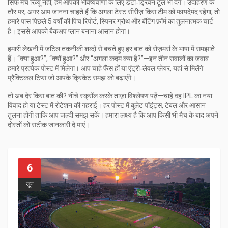
सिर्फ मैच रिव्यू नहीं, हम आपको भविष्यवाणी के लिए डेटा‑ड्रिवन टूल भी देंगे। उदाहरण के
तौर पर, अगर आप जानना चाहते हैं कि अगला टेस्ट सीरीज़ किस टीम को फायदेमंद रहेगा, तो
हमारे पास पिछले 5 वर्षों की पिच रिपोर्ट, स्पिनर ग्रोथ और बॅटिंग फ़ॉर्म का तुलनात्मक चार्ट
है। इससे आपको बैकअप प्लान बनाना आसान होगा।
हमारी लेखनी में जटिल तकनीकी शब्दों से बचते हुए हर बात को रोज़मर्रा के भाषा में समझाते
हैं। “क्या हुआ?”, “क्यों हुआ?” और “अगला कदम क्या है?”—इन तीन सवालों का जवाब
हमारे प्रत्येक पोस्ट में मिलेगा। आप चाहे फैंस हों या एंट्री‑लेवल प्लेयर, यहां से मिलेंगे
प्रैक्टिकल टिप्स जो आपके क्रिकेट समझ को बढ़ाएंगे।
तो अब देर किस बात की? नीचे स्क्रॉल करके ताज़ा विश्लेषण पढ़ें—चाहे वह IPL का नया
विवाद हो या टेस्ट में रोटेशन की गहराई। हर पोस्ट में बुलेट पॉइंट्स, टेबल और आसान
तुलना होंगी ताकि आप जल्दी समझ सकें। हमारा लक्ष्य है कि आप किसी भी मैच के बाद अपने
दोस्तों को सटीक जानकारी दे पाएं।
6
जून