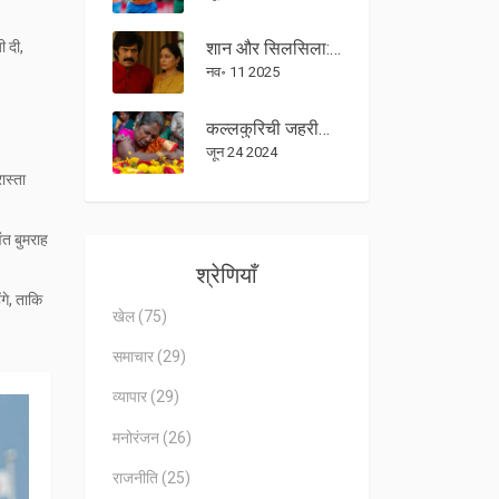
ी दी,
शान और सिलसिला: बॉक्स ऑफिस पर फ्लॉप पर भी अमिताभ की ये फिल्में बन गईं म्यूजिक क्लासिक्स
नव॰ 11 2025
कल्लकुरिची जहरीली शराब त्रासदी: मृतकों की संख्या 56 तक पहुंची
जून 24 2024
ास्ता
ंत बुमराह
श्रेणियाँ
गे, ताकि
खेल
(75)
समाचार
(29)
व्यापार
(29)
मनोरंजन
(26)
राजनीति
(25)