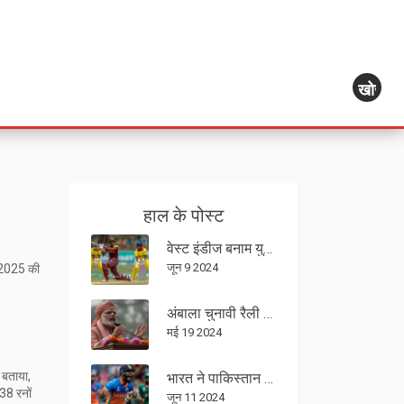
खोज
हाल के पोस्ट
वेस्ट इंडीज बनाम युगांडा: वेस्ट इंडीज ने दिया 174 रनों का लक्ष्य, जॉनसन चार्ल्स और आंद्रे रसेल रहे चमकदार
जून 9 2024
L 2025 की
अंबाला चुनावी रैली में पीएम मोदी का दावा: 'पाकिस्तान के पास थे बम, अब भीख का कटोरा', 'धाकड़' सरकार काम कर रही है
मई 19 2024
 बताया,
भारत ने पाकिस्तान को हरा ICC T20 World Cup 2024 में जीता रोमांचक मुकाबला
38 रनों
जून 11 2024