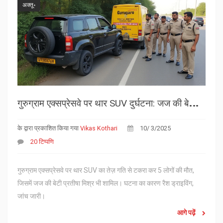
अक्तू॰
ग
ुरुग्राम एक्सप्रेसवे पर थार SUV दुर्घटना: जज की बेटी सहित 5 मृत
के द्वारा प्रकाशित किया गया
Vikas Kothari
10/ 3/2025
20 टिप्पणि
गुरुग्राम एक्सप्रेसवे पर थार SUV का तेज़ गति से टकरा कर 5 लोगों की मौत,
जिसमें जज की बेटी प्रतीषा मिश्र भी शामिल। घटना का कारण रैश ड्राइविंग,
जांच जारी।
आगे पढ़ें