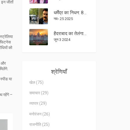
 इन जीतों
धर्मेंद्र का निधन: 89 वर्षीय बॉलीवुड 'ही-मैन' की अंतिम सांस, जुहू घर पर शांति से चल बसी
नव॰ 25 2025
हैदराबाद का तेलंगाना की राजधानी के रूप में अद्वितीय सफर
्ट्रेलिया
जून 3 2024
क फिटनेस
ोधियों को
यो और
लेंगे.
श्रेणियाँ
 स्पीड या
खेल
(75)
समाचार
(29)
 रहेंगे –
व्यापार
(29)
मनोरंजन
(26)
राजनीति
(25)