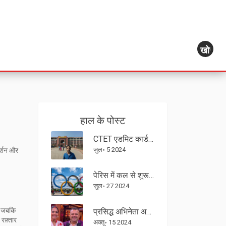
खोज
हाल के पोस्ट
CTET एडमिट कार्ड 2024: अब ctet.nic.in से डाउनलोड करें जुलाई हॉल टिकट, जाने विस्तार से
जुल॰ 5 2024
दर्शन और
पेरिस में कल से शुरू होंगे 2024 ओलंपिक खेल, 33वें संस्करण में हिस्सा लेंगे 10,500 खिलाड़ी
जुल॰ 27 2024
ए, जबकि
प्रसिद्ध अभिनेता अतरुल पर्चूर के निधन से बॉलीवुड और मराठी सिनेमा में शोक की लहर
रफ़्तार
अक्तू॰ 15 2024