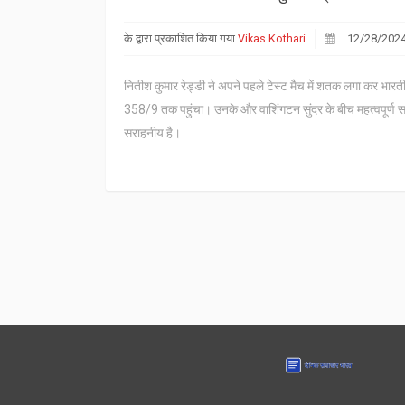
के द्वारा प्रकाशित किया गया
Vikas Kothari
12/28/202
नितीश कुमार रेड्डी ने अपने पहले टेस्ट मैच में शतक लगा कर भार
358/9 तक पहुंचा। उनके और वाशिंगटन सुंदर के बीच महत्वपूर्ण सा
सराहनीय है।