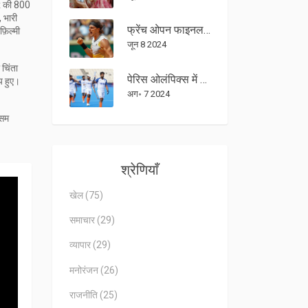
x की 800
,
भारी
फ्रेंच ओपन फाइनल में पहुंचे अलेक्जेंडर ज्वेरेव, घरेलू हिंसा मामले के निपटारे के बाद
़िल्मी
जून 8 2024
 चिंता
पेरिस ओलंपिक्स में जर्मनी से हारकर भारतीय पुरुष हॉकी टीम ब्रॉन्ज मेडल के लिए स्पेन से भिड़ेगी
य हुए।
अग॰ 7 2024
ौसम
श्रेणियाँ
खेल
(75)
समाचार
(29)
व्यापार
(29)
मनोरंजन
(26)
राजनीति
(25)