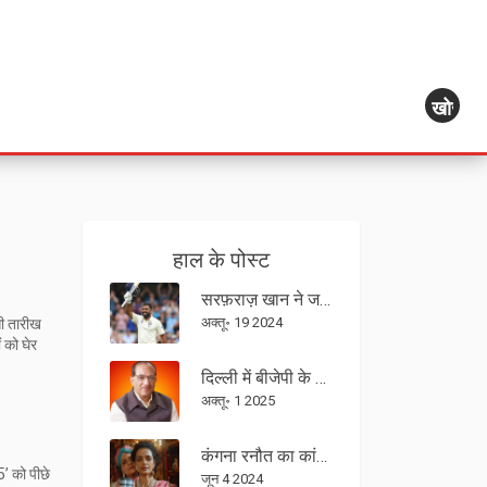
खोज
हाल के पोस्ट
सरफ़राज़ खान ने जड़ा शतक: भारत vs न्यूज़ीलैंड टेस्ट में अद्वितीय परफॉर्मेंस
अक्तू॰ 19 2024
उसी तारीख
 को घेर
दिल्ली में बीजेपी के दिग्गज प्रोफ़ेसर वी.के. मल्होत्रा का निधन, उम्र 93‑94
अक्तू॰ 1 2025
कंगना रनौत का कांग्रेस के विक्रमादित्य सिंह पर तीखा प्रहार: चुनाव जीतने का दावा
’ को पीछे
जून 4 2024