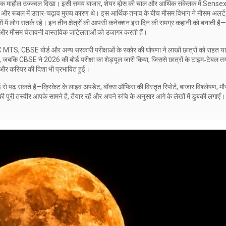
र्थिक माहौल उज्ज्वल दिखा। इसी समय
बाजार
,
शेयर बोर्‍स की चाल और आर्थिक संकेतक
में Sense
सी और रूबल में उतार‑चढ़ाव मुख्य कारण थे। इस आर्थिक तनाव के बीच मौसम विभाग ने
मौसम अलर्ट
ं में लोग सतर्क रहे। इन तीन क्षेत्रों की आपसी कनेक्शन इस दिन की समग्र कहानी को बनाती है—फ
 और मौसम चेतावनी वास्तविक जटिलताओं को उजागर करती हैं।
MTS, CBSE बोर्ड और अन्य सरकारी परीक्षाओं के स्कोर
की घोषणा ने लाखों छात्रों को राहत या
बकि CBSE ने 2026 की बोर्ड परीक्षा का शेड्यूल जारी किया, जिससे छात्रों के टाइम‑टेबल त
षा और करियर की दिशा भी प्रभावित हुई।
ई से पढ़ सकते हैं—क्रिकेट के लाइव अपडेट, बॉक्स ऑफिस की विस्तृत रिपोर्ट, बाजार विश्लेषण, म
पूरी तस्वीर आपके सामने है, तैयार रहें और अपने रुचि के अनुसार आगे के लेखों में डुबकी लगाएँ।