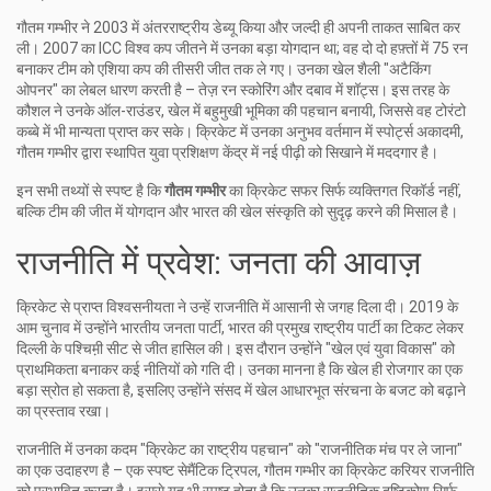
गौतम गम्भीर ने 2003 में अंतरराष्ट्रीय डेब्यू किया और जल्दी ही अपनी ताकत साबित कर
ली। 2007 का ICC विश्व कप जीतने में उनका बड़ा योगदान था; वह दो दो हफ़्तों में 75 रन
बनाकर टीम को एशिया कप की तीसरी जीत तक ले गए। उनका खेल शैली "अटैकिंग
ओपनर" का लेबल धारण करती है – तेज़ रन स्कोरिंग और दबाव में शॉट्स। इस तरह के
कौशल ने उनके
ऑल-राउंडर
,
खेल में बहुमुखी भूमिका
की पहचान बनायी, जिससे वह टोरंटो
कब्बे में भी मान्यता प्राप्त कर सके। क्रिकेट में उनका अनुभव वर्तमान में
स्पोर्ट्स अकादमी
,
गौतम गम्भीर द्वारा स्थापित युवा प्रशिक्षण केंद्र
में नई पीढ़ी को सिखाने में मददगार है।
इन सभी तथ्यों से स्पष्ट है कि
गौतम गम्भीर
का क्रिकेट सफर सिर्फ व्यक्तिगत रिकॉर्ड नहीं,
बल्कि टीम की जीत में योगदान और भारत की खेल संस्कृति को सुदृढ़ करने की मिसाल है।
राजनीति में प्रवेश: जनता की आवाज़
क्रिकेट से प्राप्त विश्वसनीयता ने उन्हें राजनीति में आसानी से जगह दिला दी। 2019 के
आम चुनाव में उन्होंने
भारतीय जनता पार्टी
,
भारत की प्रमुख राष्ट्रीय पार्टी
का टिकट लेकर
दिल्ली के पश्चिम़ी सीट से जीत हासिल की। इस दौरान उन्होंने "खेल एवं युवा विकास" को
प्राथमिकता बनाकर कई नीतियों को गति दी। उनका मानना है कि खेल ही रोजगार का एक
बड़ा स्रोत हो सकता है, इसलिए उन्होंने संसद में खेल आधारभूत संरचना के बजट को बढ़ाने
का प्रस्ताव रखा।
राजनीति में उनका कदम "क्रिकेट का राष्ट्रीय पहचान" को "राजनीतिक मंच पर ले जाना"
का एक उदाहरण है – एक स्पष्ट
सेमैंटिक ट्रिपल
,
गौतम गम्भीर का क्रिकेट करियर राजनीति