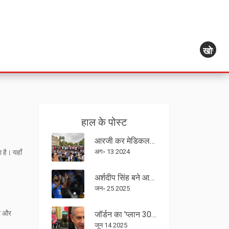
खोज
हाल के पोस्ट
आरजी कर मेडिकल कॉलेज के प्रिंसिपल के इस्तीफे के बीच, जूनियर डॉक्टर की हत्या और दुष्कर्म मामले में सीबीआई जांच की मांग
अग॰ 13 2024
 है। यहाँ
अर्शदीप सिंह बने आईसीसी पुरुष टी20 क्रिकेटर ऑफ द ईयर: एक अप्रतिम उपब्धि
जन॰ 25 2025
्र और
जॉर्डन का 'प्लान 3000': गाजा से हमास निष्कासन और प्रतिरोध को खत्म करने की विवादित तैयारी
जून 14 2025