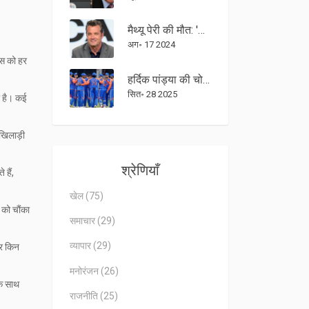
मैथ्यू पेरी की मौत: 'केटामिन क्वीन' जसवीन सांघा और उनकी विवादित भूमिका
अग॰ 17 2024
ंस को हर
हर्दिक पांड्या की चोट से भारत‑पाकिस्तान एशिया कप फ़ाइनल में आया बड़ा धक्का
सित॰ 28 2025
ी है। कई
 खिलाड़ी
श्रेणियाँ
हैं,
खेल
(75)
ं को चौंका
समाचार
(29)
व्यापार
(29)
और किन
मनोरंजन
(26)
के साथ
राजनीति
(25)