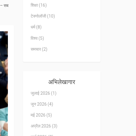
शिक्षा
(16)
े – सब
टेक्नोलॉजी
(10)
धर्म
(8)
विश्व
(5)
समचार
(2)
अभिलेखागार
जुलाई 2026
(1)
जून 2026
(4)
मई 2026
(5)
अप्रैल 2026
(3)