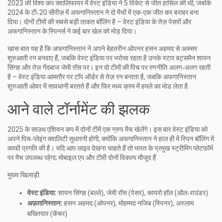
2023 की विश्व कप क्वालिफायर में वेस्ट इंडिया ने 5 विकेट से जीत हासिल की थी, जबकि
2024 के टी‑20 सीरीज़ में अफगानिस्तान ने दो मैचों में एक-एक जीत कर बराबर बना
दिया। दोनों टीमों की सबसे बड़ी ताकत बॉलिंग है – वेस्ट इंडिया के तेज़ पेसरों और
अफगानिस्तान के स्पिनर्स ने कई बार खेल को मोड़ दिया।
खास बात यह है कि अफगानिस्तान ने अपने बेहतरीन ओपनर हसन अहमद से अक्सर
शुरुआती रन बनवाए हैं, जबकि वेस्ट इंडिया पर भरोसा रहता है उनके स्टार बट्समैन शायन
सिंगह और तेज़ गेंदबाज जेमी रॉस पर। इन दो टीमों की पिच पर रणनीति अलग‑अलग रहती
है – वेस्ट इंडिया आमतौर पर टॉप ऑर्डर से तेज़ रन बनाता है, जबकि अफगानिस्तान
शुरुआती ओवर में सावधानी बरतते हैं और फिर मध्य क्रम में हमले का मोड लेता है.
आने वाले टॉर्नामेंट की झलक
2025 के साउथ एशियन कप में दोनों टीमें एक ग्रुप मैच खेलेंगे। इस बार वेस्ट इंडिया को
अपने पिच‑प्लेइंग क्वालिटी सुधारनी होगी, क्योंकि अफगानिस्तान ने हाल ही में स्पिन बॉलिंग में
काफी प्रगति की है। यदि आप लाइव देखना चाहते हैं तो भारत के प्रमुख स्ट्रीमिंग प्लेटफ़ॉर्म
पर मैच उपलब्ध रहेगा; मोबाइल एप और टीवी दोनों विकल्प मौजूद हैं.
मुख्य खिलाड़ी:
वेस्ट इंडिया:
शायन सिंगह (बल्ले), जेमी रॉस (पेसर), कायरो हॉल (ऑल‑राउंडर)
अफ़ग़ानिस्तान:
हसन अहमद (ओपनर), मोहम्मद नजिब (स्पिनर), अस्लाम
बख्तियार (कॅचर)