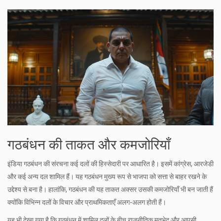
गठबंधन की ताकत और कमजोरियाँ
इंडिया गठबंधन की संरचना कई दलों की हिस्सेदारी पर आधारित है। इसमें कांग्रेस, आरजेडी
और कई अन्य दल शामिल हैं। यह गठबंधन मुख्य रूप से भाजपा को सत्ता से बाहर रखने के
उद्देश्य से बना है। हालांकि, गठबंधन की यह ताकत अक्सर उसकी कमजोरियाँ भी बन जाती हैं
क्योंकि विभिन्न दलों के विचार और प्राथमिकताएँ अलग-अलग होती हैं।
यह भी देखा गया है कि गठबंधन में शामिल दलों के बीच राजनीतिक मतभेद और आपसी