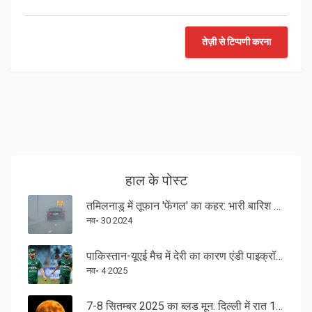
तेज़ी से टिप्पणी करना
हाल के पोस्ट
तमिलनाडु में तूफान 'फेंगल' का कहर: भारी बारिश और तेज हवाओं की संभावना
नव॰ 30 2024
पाकिस्तान-यूएई मैच में देरी का कारण एंडी पाइक्रॉफ्ट का हैंडशेक विवाद
नव॰ 4 2025
7-8 सितम्बर 2025 का ब्लड मून: दिल्ली में रात 11:41 बजे पूर्ण चंद्र ग्रहण