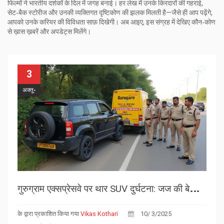
फिल्मों ने भारतीय दर्शकों के दिल में जगह बनाई। हर लेख में उनके किरदारों की गहराई,
सेट‑बैक स्टोरीज और उनकी व्यक्तिगत दृष्टिकोण की झलक मिलती है—जैसे ही आप पढ़ेंगे,
आपको उनके करियर की विविधता साफ़ दिखेगी। अब आइए, इस संग्रह में देखिए कौन‑कोण
से ख़ास ख़बरें और अपडेट्स मिलेंगे।
3
अक्तू॰
ग
ुरुग्राम एक्सप्रेसवे पर थार SUV दुर्घटना: जज की बेटी सहित 5 मृत
के द्वारा प्रकाशित किया गया
Vikas Kothari
10/ 3/2025