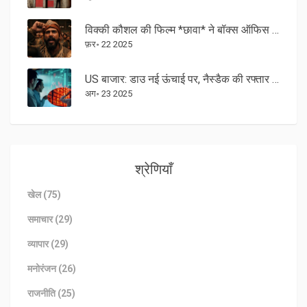
विक्की कौशल की फिल्म *छावा* ने बॉक्स ऑफिस पर दिखाया दम, पहले हफ्ते में ₹300 करोड़ का आंकड़ा पार
फ़र॰ 22 2025
US बाजार: डाउ नई ऊंचाई पर, नैस्डैक की रफ्तार थमी—क्या संकेत दे रहा है यह रोटेशन
अग॰ 23 2025
श्रेणियाँ
खेल
(75)
समाचार
(29)
व्यापार
(29)
मनोरंजन
(26)
राजनीति
(25)