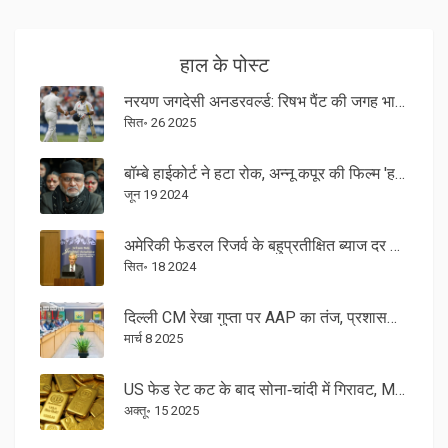
हाल के पोस्ट
नरयण जगदेसी अनडरवर्ल्ड: रिषभ पैंट की जगह भारत ने चुनी नई विकेटकीपर बॅट्समैन
सित॰ 26 2025
बॉम्बे हाईकोर्ट ने हटा रोक, अन्नू कपूर की फिल्म 'हमारे बारह' के लिए सुझाव दिए कुछ संशोधन
जून 19 2024
अमेरिकी फेडरल रिजर्व के बहुप्रतीक्षित ब्याज दर कटौती की घोषणा के लिए तैयार
सित॰ 18 2024
दिल्ली CM रेखा गुप्ता पर AAP का तंज, प्रशासनिक समझ पर उठाए सवाल
मार्च 8 2025
US फेड रेट कट के बाद सोना‑चांदी में गिरावट, MCX पर कीमतें 18‑सितंबर को गिरें
अक्तू॰ 15 2025