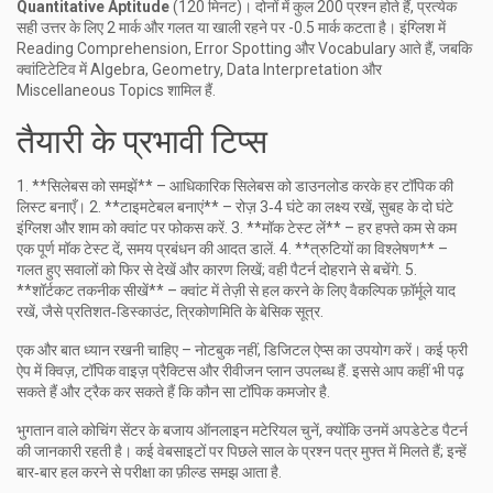
Quantitative Aptitude
(120 मिनट)। दोनों में कुल 200 प्रश्न होते हैं, प्रत्येक
सही उत्तर के लिए 2 मार्क और गलत या खाली रहने पर -0.5 मार्क कटता है। इंग्लिश में
Reading Comprehension, Error Spotting और Vocabulary आते हैं, जबकि
क्वांटिटेटिव में Algebra, Geometry, Data Interpretation और
Miscellaneous Topics शामिल हैं.
तैयारी के प्रभावी टिप्स
1. **सिलेबस को समझें** – आधिकारिक सिलेबस को डाउनलोड करके हर टॉपिक की
लिस्ट बनाएँ। 2. **टाइमटेबल बनाएं** – रोज़ 3‑4 घंटे का लक्ष्य रखें, सुबह के दो घंटे
इंग्लिश और शाम को क्वांट पर फोकस करें. 3. **मॉक टेस्ट लें** – हर हफ्ते कम से कम
एक पूर्ण मॉक टेस्ट दें, समय प्रबंधन की आदत डालें. 4. **त्रुटियों का विश्लेषण** –
गलत हुए सवालों को फिर से देखें और कारण लिखें; वही पैटर्न दोहराने से बचेंगे. 5.
**शॉर्टकट तकनीक सीखें** – क्वांट में तेज़ी से हल करने के लिए वैकल्पिक फ़ॉर्मूले याद
रखें, जैसे प्रतिशत‑डिस्काउंट, त्रिकोणमिति के बेसिक सूत्र.
एक और बात ध्यान रखनी चाहिए – नोटबुक नहीं, डिजिटल ऐप्स का उपयोग करें। कई फ्री
ऐप में क्विज़, टॉपिक वाइज़ प्रैक्टिस और रीवीजन प्लान उपलब्ध हैं. इससे आप कहीं भी पढ़
सकते हैं और ट्रैक कर सकते हैं कि कौन सा टॉपिक कमजोर है.
भुगतान वाले कोचिंग सेंटर के बजाय ऑनलाइन मटेरियल चुनें, क्योंकि उनमें अपडेटेड पैटर्न
की जानकारी रहती है। कई वेबसाइटों पर पिछले साल के प्रश्न पत्र मुफ्त में मिलते हैं; इन्हें
बार‑बार हल करने से परीक्षा का फ़ील्ड समझ आता है.