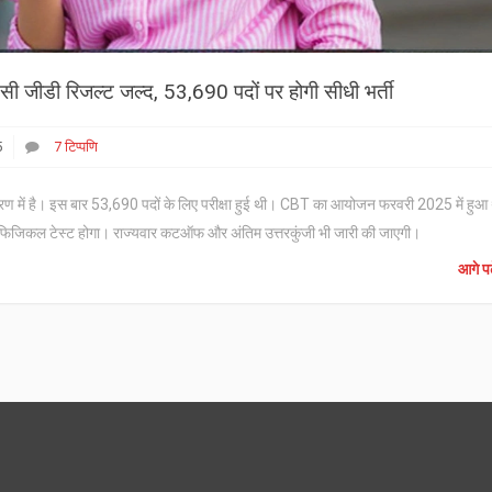
डी रिजल्ट जल्द, 53,690 पदों पर होगी सीधी भर्ती
5
7 टिप्पणि
ं है। इस बार 53,690 पदों के लिए परीक्षा हुई थी। CBT का आयोजन फरवरी 2025 में हुआ
द फिजिकल टेस्ट होगा। राज्यवार कटऑफ और अंतिम उत्तरकुंजी भी जारी की जाएगी।
आगे पढ़