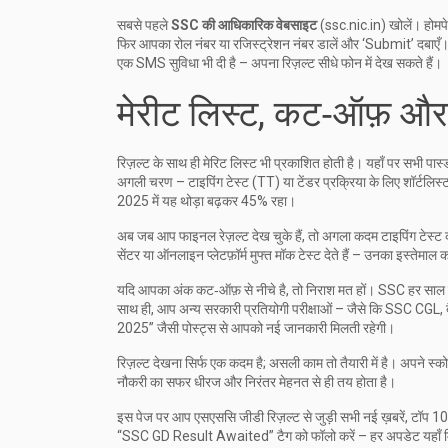
सबसे पहले
SSC की आधिकारिक वेबसाइट
(ssc.nic.in) खोलें। होम
फिर आपका रोल नंबर या रजिस्ट्रेशन नंबर डालें और ‘Submit’ दबाएँ
एक SMS सुविधा भी दी है – अपना रिज़ल्ट सीधे फोन में देख सकते हैं।
मेरीट लिस्ट, कट‑ऑफ़ और
रिज़ल्ट के साथ ही मेरिट लिस्ट भी प्रकाशित होती है। यहाँ पर सभी पा
अगली चरण – टाइपिंग टेस्ट (TT) या टेंडर प्रक्रिया के लिए शॉर्टलि
2025 में यह थोड़ा बढ़कर 45% रहा।
अब जब आप फाइनल रेज़ल्ट देख चुके हैं, तो अगला कदम टाइपिंग टेस्ट की
सेंटर या ऑनलाइन प्लेटफ़ॉर्म मुफ्त मॉक टेस्ट देते हैं – उनका इस्त
यदि आपका अंक कट‑ऑफ़ से नीचे है, तो निराश मत हों। SSC हर साल दो ब
साथ ही, आप अन्य सरकारी प्रतियोगी परीक्षाओं – जैसे कि SSC CGL, ब
2025” जैसी पोस्ट्स से आपको नई जानकारी मिलती रहेगी।
रिज़ल्ट देखना सिर्फ एक कदम है; असली काम तो तैयारी में है। अपने स्को
नौकरी का सफर धीरज और निरंतर मेहनत से ही तय होता है।
इस पेज पर आप एसएससि जीडी रिज़ल्ट से जुड़ी सभी नई ख़बरें, टॉप 10 
“SSC GD Result Awaited” टैग को फॉलो करें – हर अपडेट यहाँ म