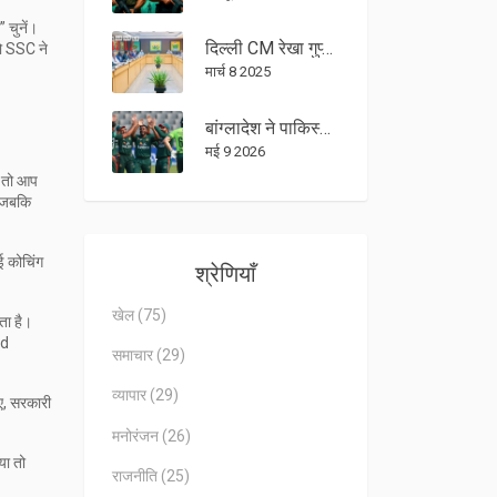
 चुनें।
दिल्ली CM रेखा गुप्ता पर AAP का तंज, प्रशासनिक समझ पर उठाए सवाल
तो SSC ने
मार्च 8 2025
बांग्लादेश ने पाकिस्तान को दिया 413 का विशाल लक्ष्य, शैंटो ने लगाई शतक
मई 9 2026
, तो आप
, जबकि
ई कोचिंग
श्रेणियाँ
खेल
(75)
ता है।
rd
समाचार
(29)
व्यापार
(29)
िए, सरकारी
मनोरंजन
(26)
या तो
राजनीति
(25)