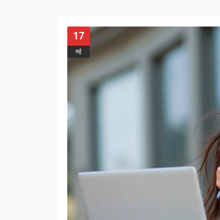
17
मई