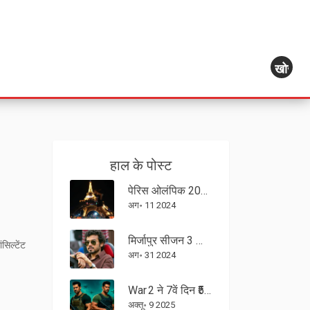
खोज
हाल के पोस्ट
पेरिस ओलंपिक 2024 समापन समारोह: तारीख, समय, और जानने योग्य सभी प्रमुख बातें
अग॰ 11 2024
मिर्जापुर सीजन 3 का बोनस एपिसोड: दिव्येंदु ने किया अघोषित धमाका
सिल्टेंट
अग॰ 31 2024
War 2 ने 7वें दिन ₹5‑6.75 करोड़ कमाए, Housefull 5 को मात, 200 करोड़ क्लब में प्रवेश
अक्तू॰ 9 2025