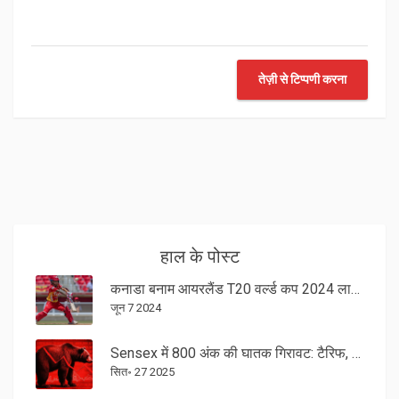
तेज़ी से टिप्पणी करना
हाल के पोस्ट
कनाडा बनाम आयरलैंड T20 वर्ल्ड कप 2024 लाइव स्कोर: न्यूयॉर्क की पिच पर कड़े मुकाबले में दोनों टीमें देखेंगी पॉइंट्स की ओर
जून 7 2024
Sensex में 800 अंक की घातक गिरावट: टैरिफ, FPI निकास और रूबल अवमूल्यन के चार कारण
सित॰ 27 2025