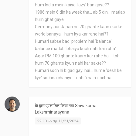
Hum India mein kaise ‘lazy’ ban gaye??
1986 mein 6 din ka week tha... ab 5 din... matlab
hum ghat gaye
Germany aur Japan ne 70 ghante kaam karke
world banaya... hum kya kar rahe hai??
Humari sabse badi problem hai ‘balance’...
balance matlab ‘bhaiya kuch nahi kar raha’
Agar PM 100 ghante kaam kar rahe hai... toh
hum 70 ghante kyun nahi kar sakte??
Humari soch hi bigad gayi hai... hume ‘desh ke
liye’ sochna chahiye... nahi ‘main’ sochna
के द्वारा प्रकाशित किया गया
Shivakumar
Lakshminarayana
22:10 अपराह्न 11/21/2024