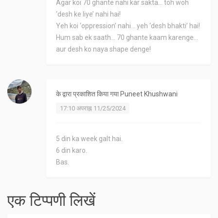
Agar koi 70 ghante nahi kar sakta... toh woh
‘desh ke liye’ nahi hai!
Yeh koi ‘oppression’ nahi... yeh ‘desh bhakti’ hai!
Hum sab ek saath... 70 ghante kaam karenge...
aur desh ko naya shape denge!
के द्वारा प्रकाशित किया गया
Puneet Khushwani
17:10 अपराह्न 11/25/2024
5 din ka week galt hai.
6 din karo.
Bas.
एक टिप्पणी लिखें