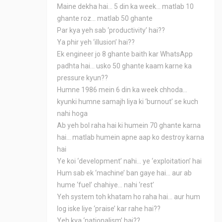
Maine dekha hai... 5 din ka week... matlab 10
ghante roz... matlab 50 ghante
Par kya yeh sab ‘productivity’ hai??
Ya phir yeh ‘illusion’ hai??
Ek engineer jo 8 ghante baith kar WhatsApp
padhta hai... usko 50 ghante kaam karne ka
pressure kyun??
Humne 1986 mein 6 din ka week chhoda...
kyunki humne samajh liya ki ‘burnout’ se kuch
nahi hoga
Ab yeh bol raha hai ki humein 70 ghante karna
hai... matlab humein apne aap ko destroy karna
hai
Ye koi ‘development’ nahi... ye ‘exploitation’ hai
Hum sab ek ‘machine’ ban gaye hai... aur ab
hume ‘fuel’ chahiye... nahi ‘rest’
Yeh system toh khatam ho raha hai... aur hum
log iske liye ‘praise’ kar rahe hai??
Yeh kya ‘nationalism’ hai??