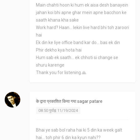
Main chahti hoon ki hum ek aisa desh banayein
jahan koi bhi apne ghar mein apne bacchon ke
saath khana kha sake
Work hard? Haan... lekin live hard bhi toh zaroori
hai
Ek din ke liye office band kar do... bas ek din
Phir dekho kya hota hai
Hum sab ek saath... ek chhoti si change se
shuru karenge
Thank you for listening 🙏
के द्वारा प्रकाशित किया गया
sagar patare
08:50 पूर्वाह्न 11/19/2024
Bhai ye sab bol raha hai ki 5 din ka week galt
hai... toh phir 6 din ka kyun nahi??