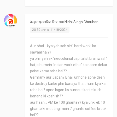
के द्वारा प्रकाशित किया गया
Nidhi Singh Chauhan
20:59 अपराह्न 11/18/2024
Aur bhai... kya yeh sab sirf ‘hard work’ ka
sawaal hai??
ya phir yeh ek ‘neocolonial capitalist brainwash’
hai jo humein ‘Indian work ethic’ ka naam dekar
paise kama raha hai??
Germany aur Japan? Bhai, unhone apne desh
ko destroy karke phir banaya tha... hum kya kar
rahe hai? apne logon ko burnout karke kuch
banane ki koshish??
aur haan... PM ke 100 ghante?? kya unki ek 10
ghante ki meeting mein 7 ghante coffee break
hai??