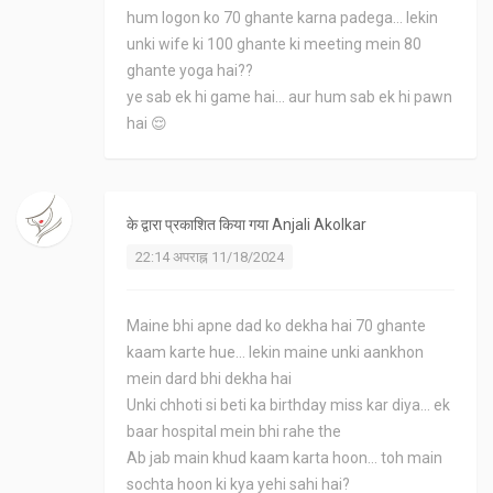
hum logon ko 70 ghante karna padega... lekin
unki wife ki 100 ghante ki meeting mein 80
ghante yoga hai??
ye sab ek hi game hai... aur hum sab ek hi pawn
hai 😌
के द्वारा प्रकाशित किया गया
Anjali Akolkar
22:14 अपराह्न 11/18/2024
Maine bhi apne dad ko dekha hai 70 ghante
kaam karte hue... lekin maine unki aankhon
mein dard bhi dekha hai
Unki chhoti si beti ka birthday miss kar diya... ek
baar hospital mein bhi rahe the
Ab jab main khud kaam karta hoon... toh main
sochta hoon ki kya yehi sahi hai?