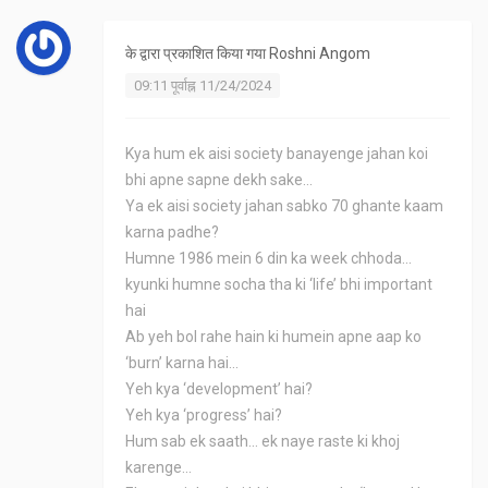
के द्वारा प्रकाशित किया गया
Roshni Angom
09:11 पूर्वाह्न 11/24/2024
Kya hum ek aisi society banayenge jahan koi
bhi apne sapne dekh sake...
Ya ek aisi society jahan sabko 70 ghante kaam
karna padhe?
Humne 1986 mein 6 din ka week chhoda...
kyunki humne socha tha ki ‘life’ bhi important
hai
Ab yeh bol rahe hain ki humein apne aap ko
‘burn’ karna hai...
Yeh kya ‘development’ hai?
Yeh kya ‘progress’ hai?
Hum sab ek saath... ek naye raste ki khoj
karenge...