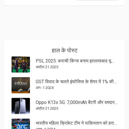
हाल के पोस्ट
PSL 2025: कराची किंग्स बनाम इस्लामाबाद यूनाईटेड – लाइव स्ट्रीमिंग, स्क्वॉड, टाइमिंग और रोमांचक भिड़ंत
अप्रैल 21 2025
GST विवाद के चलते इंफोसिस के शेयर में 1% की गिरावट, 32,000 करोड़ के नोटिस का असर
अग॰ 1 2024
Oppo K13x 5G: 7,000mAh बैटरी और दमदार कूलिंग सिस्टम के साथ जल्द लॉन्च
अप्रैल 21 2025
भारतीय महिला क्रिकेट टीम ने पाकिस्तान को हराकर हासिल की शानदार जीत: टी20 वर्ल्ड कप 2024 में भारत की दबंगई