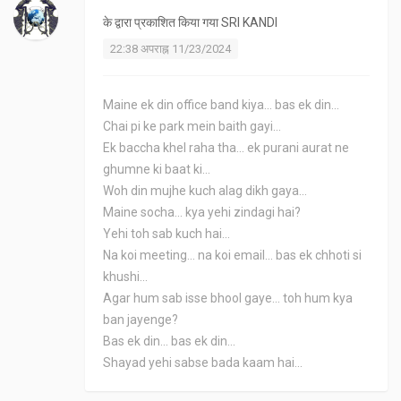
के द्वारा प्रकाशित किया गया
SRI KANDI
22:38 अपराह्न 11/23/2024
Maine ek din office band kiya... bas ek din...
Chai pi ke park mein baith gayi...
Ek baccha khel raha tha... ek purani aurat ne
ghumne ki baat ki...
Woh din mujhe kuch alag dikh gaya...
Maine socha... kya yehi zindagi hai?
Yehi toh sab kuch hai...
Na koi meeting... na koi email... bas ek chhoti si
khushi...
Agar hum sab isse bhool gaye... toh hum kya
ban jayenge?
Bas ek din... bas ek din...
Shayad yehi sabse bada kaam hai...