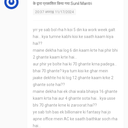
के द्वारा प्रकाशित किया गया
Sunil Mantri
20:37 अपराह्न 11/17/2024
yrr ye sab bol rha h koi 5 din ka work week galt
hai... kya tumne kabhi kisi ke saath kaam kiya
hai??
maine dekha hai log 6 din kaam krte hai phir bhi
2 ghante kaam krte hai...
aur phir ye bolte hai ki 70 ghante krna padega...
bhai 70 ghante? kya tum kisi ke ghar mein
jaake dekhte ho ki log 12 ghante kaam krke 2
ghante sote hai??
maine dekha hai ek chai wala bhaiya 16 ghante
kaam krta hai aur 4 ghante sota hai... kya usse
bhi 70 ghante krne ki zaroorat hai??
ye sab toh bas ek billionaire ki fantasy hai jo
apne office mein AC ke saath baithkar soch rha
hai...