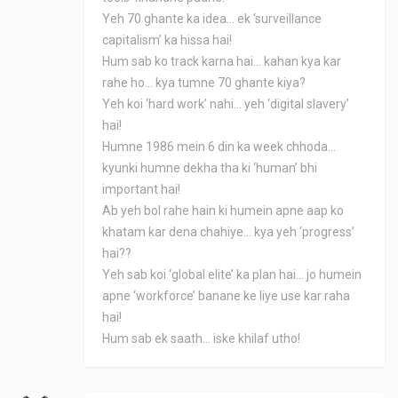
Yeh 70 ghante ka idea... ek ‘surveillance
capitalism’ ka hissa hai!
Hum sab ko track karna hai... kahan kya kar
rahe ho... kya tumne 70 ghante kiya?
Yeh koi ‘hard work’ nahi... yeh ‘digital slavery’
hai!
Humne 1986 mein 6 din ka week chhoda...
kyunki humne dekha tha ki ‘human’ bhi
important hai!
Ab yeh bol rahe hain ki humein apne aap ko
khatam kar dena chahiye... kya yeh ‘progress’
hai??
Yeh sab koi ‘global elite’ ka plan hai... jo humein
apne ‘workforce’ banane ke liye use kar raha
hai!
Hum sab ek saath... iske khilaf utho!