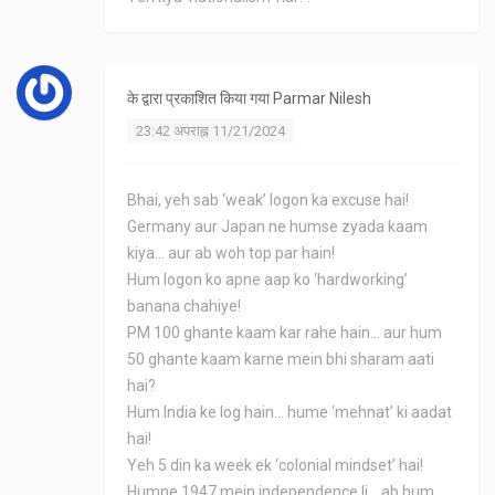
के द्वारा प्रकाशित किया गया
Parmar Nilesh
23:42 अपराह्न 11/21/2024
Bhai, yeh sab ‘weak’ logon ka excuse hai!
Germany aur Japan ne humse zyada kaam
kiya... aur ab woh top par hain!
Hum logon ko apne aap ko ‘hardworking’
banana chahiye!
PM 100 ghante kaam kar rahe hain... aur hum
50 ghante kaam karne mein bhi sharam aati
hai?
Hum India ke log hain... hume ‘mehnat’ ki aadat
hai!
Yeh 5 din ka week ek ‘colonial mindset’ hai!
Humne 1947 mein independence li... ab hum