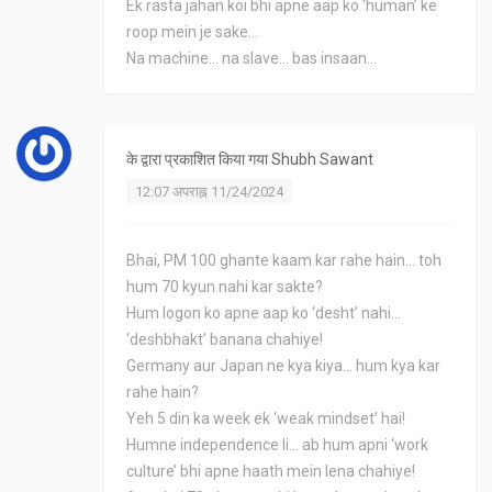
Ek rasta jahan koi bhi apne aap ko ‘human’ ke
roop mein je sake...
Na machine... na slave... bas insaan...
के द्वारा प्रकाशित किया गया
Shubh Sawant
12:07 अपराह्न 11/24/2024
Bhai, PM 100 ghante kaam kar rahe hain... toh
hum 70 kyun nahi kar sakte?
Hum logon ko apne aap ko ‘desht’ nahi...
‘deshbhakt’ banana chahiye!
Germany aur Japan ne kya kiya... hum kya kar
rahe hain?
Yeh 5 din ka week ek ‘weak mindset’ hai!
Humne independence li... ab hum apni ‘work
culture’ bhi apne haath mein lena chahiye!