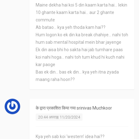
Maine dekha hai koi 5 din kaam karta hai... lekin
10 ghante kaam karta hai... aur 2 ghante
commute
Ab batao... kya yeh thoda kam hai??
Hum logon ko ek din ka break chahiye... nahi toh
hum sab mental hospital mein bhar jayenge
Ek din aisa bhi ho sakta hai jab tumhare paas
koi nahi hoga... nahi toh tum khud hi kuch nahi
kar paoge
Bas ek din... bas ek din... kya yeh itna zyada
maang raha hoon??
के द्वारा प्रकाशित किया गया
srinivas Muchkoor
20:44 अपराह्न 11/20/2024
Kya yeh sab koi ‘western’ idea hai??