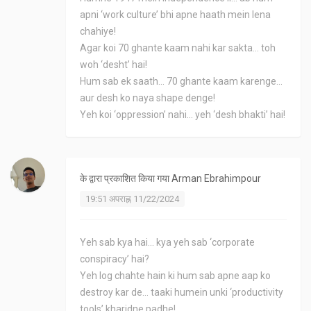
apni ‘work culture’ bhi apne haath mein lena
chahiye!
Agar koi 70 ghante kaam nahi kar sakta... toh
woh ‘desht’ hai!
Hum sab ek saath... 70 ghante kaam karenge...
aur desh ko naya shape denge!
Yeh koi ‘oppression’ nahi... yeh ‘desh bhakti’ hai!
के द्वारा प्रकाशित किया गया
Arman Ebrahimpour
19:51 अपराह्न 11/22/2024
Yeh sab kya hai... kya yeh sab ‘corporate
conspiracy’ hai?
Yeh log chahte hain ki hum sab apne aap ko
destroy kar de... taaki humein unki ‘productivity
tools’ kharidne padhe!